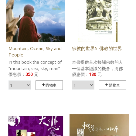
埃才能顯出古物永恆的美
讀者大量參考的資訊，作進
感。本書再現古泥塑的過
一步研究的素材，該書把世
程，重現古代泥菩薩誕生的
界宗教的精神性和莊嚴性與
故事。
讀者溝通，將博物館展示主
題及內容等資訊完整羅列，
提供給觀眾參觀時的真實情
境。
Mountain, Ocean, Sky and
宗教的世界5-佛教的世界
People
In this book the concept of
本書提供首次接觸佛教的人
“mountain, sea, sky, man”
一個基本認識的機會，將佛
優惠價：
350
元
優惠價：
180
元
is used to express the “four
教長達二千五百年的歷史，
realms of reality” of the
作主題化呈現，帶給讀者鮮
購物車
購物車
Huayan school of
明的意象。本書以討論佛教
Buddhism. Mountain
在當代社會脈絡中所面臨的
corresponds to the realm
現況與挑戰，為其特色。身
of individual phenomena;
處某一特定文化傳統中的個
sea corresponds to the
人，有時因為對固有傳統文
realm of nonobstruction
化過於投入，而無法看到真
between principle and
實的情況，這時外部不同的
phenomena; sky
觀點，便有醍醐灌頂之效。