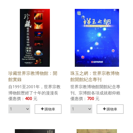
Every culture is a
encouragement and peace
constituting part to the
will pervade the entire
wonderful world. If people
world.
could love and help each
other， it would make
human world a paradise.
珍藏世界宗教博物館：開
珠玉之網：世界宗教博物
館實錄
館開館紀念專刊
自1991至2001年，世界宗教
世界宗教博物館開館紀念專
博物館歷經了十年的漫漫長
刊。宗博館各項成就都仰賴
優惠價：
400
元
優惠價：
700
元
路終於落成，這份艱困無比
不同領域的支持者共同推
的籌建工作，端賴各界的支
動，一切表現，猶如《華嚴
購物車
購物車
持與推動使能圓滿，世界宗
經》裡「珠玉之網」的意
教博物館的誕生，正象徵著
境，猶如無限寶珠交錯反
人們對於和平世界的殷殷期
映，重重影現，互顯互隱，
盼。本書收錄了社會各界對
重重無盡，千光萬色，不可