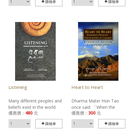
購物車
購物車
的發展等之間的關係，做系
的研究狀況。試圖從當代人
統性的闡述。二是針對中國
文研究的前列學科，探索某
傳統宗教與改革後的宗教狀
種超前性的方法論意識；透
況與變化進行探討，其在基
過一些問題、材料和觀點的
礎上提出的思考與展望，會
重新整合，側重就當代研究
是當代宗教社會學的重要指
狀況來闡發《宗教文化學導
標。
論》一書所主張的學術意
識。
Listening
Heart to Heart
Many different peoples and
Dharma Mater Hsin Tao
beliefs exist in the world.
once said: 「When the
優惠價：
480
元
優惠價：
300
元
They are formed by
mind is at peace， the
various natural settings，
whole world is at peace.」
購物車
購物車
cultural styles， and
Hopefully， these words
historical backgrounds.
will give readers