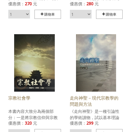
優惠價：
270
元
優惠價：
280
元
者介紹現代博物館，藉以了
與宗教研究的交匯，提出
解博物館功能，運用社會資
「宗教文化觀」的學術觀
購物車
購物車
源，促進人際互動及服務精
念。二是藉由當代學者的研
神。更將最新的電腦網際網
究範例做出評介，讓讀者進
路觀念，融入博物館實務
一步理解「宗教文化學」的
中，以切合社會脈動。
論述和批評。三是闡發「宗
教文化觀」的主旨要義和
「宗教文化學」的學術潛
力。
宗教社會學
走向神聖－現代宗教學的
問題與方法
本書內容大致分為兩個部
《走向神聖》是一種引論性
分：一是將宗教信仰與宗教
的學術讀物，試以基本理論
優惠價：
320
元
優惠價：
299
元
行為、宗教組織及其制度、
問題、尤其是方法論觀念為
宗教的社會功能與現代社會
經緯，簡要評述當代宗教學