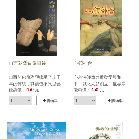
宗博館開館的祝賀和期許，
名狀，空間有限，但意境無
以及開館紀實，期能將「愛
窮。箇中滋味值得讀者細細
與和平、地球一家」的理念
品嚐。
分享與眾。而「尊重、包
容、博愛」是宗博館長期宣
揚的理念，在眾生的祝福
下，相信這份願力會繼續傳
播下去。
山西彩塑造像圖錄
心領神會
山西的佛像彩塑繼承了上千
心道法師致力推動愛與和
年的傳統，其價值不只是藝
平，以此大願創立「世界宗
優惠價：
450
元
優惠價：
450
元
術的創作，更是文化資產的
教博物館」。本書首先介紹
傳承。本書以詳盡的圖文記
心道法師創館的宏願和歷
購物車
購物車
載了世界宗教博物館主辦的
程，再以展場及館藏物品為
「山西泥塑展」，為製作過
綱目主軸，佐以大量的資料
程及展覽軌跡留下完整的記
引徵，讓讀者得以進入諸神
錄。對一座佛像來說，彩繪
花園，在多元的宗教世界裡
完成後，做為崇拜的象徵，
找到屬於自己的心神領會。
就進入歷史了，經過百年塵
本書以博物館的特色，提供