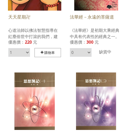
天天星期卍
法華經－永遠的菩薩道
心道法師以佛法智慧指導在
《法華經》是初期大乘經典
紅塵俗世中打滾的我們，建
中具有代表性的經典之一。
優惠價：
220
元
優惠價：
300
元
議念誦佛經來疏通思想上的
本書主要致力於《法華經》
堵塞、建議打坐來沉澱紛亂
整體內容的解說，為經典內
缺貨中
購物車
的心靈或建議拜佛來懺悔煩
容作詳細且完整的翻譯與解
惱，將各種疑難雜症抽絲撥
說，有助於理解《法華經》
繭，化於無形。本書分為家
的源起思想。《法華經》成
庭、情感、親子、事業、建
立於歷史上的無佛之世，樹
康學佛與生活七個方面，心
立了世尊會現身於信奉者之
道法師的智慧與幽默，相信
前的思想。
可以為您消憂解惑，讓您天
天吉祥、卍事如意。