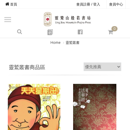
首頁
會員註冊 / 登入
會員中心
商品總覽
心道書庫
0
靈鷲叢書
e
四期教育
Home
靈鷲叢書
經典善書
心靈影音
靈鷲叢書商品區
文具禮品
方寸之間