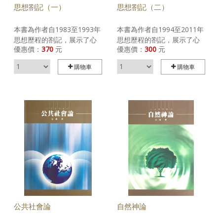
思想劄記（一）
思想劄記（二）
本書為作者自1983至1993年
本書為作者自1994至2011年
思想歷程的劄記，展示了心
思想歷程的劄記，展示了心
優惠價：
370
元
優惠價：
300
元
路的坎坷與艱辛，亦充滿少
路的坎坷與艱辛，亦充滿少
小時的輕浮與狂躁，或許還
小時的輕浮與狂躁，或許還
購物車
購物車
是20世紀50年代出生的畸形
是20世紀50年代出生的畸形
中國人的縮影。無論曾經的
中國人的縮影。無論曾經的
事實是什麼，智慧的本能卻
事實是什麼，智慧的本能卻
是無法止步停息的，超越自
是無法止步停息的，超越自
我，超越曾經，接續普適
我，超越曾經，接續普適
性，恰正是智慧能動的必
性，恰正是智慧能動的必
然。書中所記，也正是這一
然。書中所記，也正是這一
曾經、這一超越的完整。
曾經、這一超越的完整。
公共社會論
自然神論