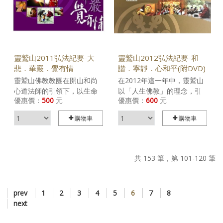
corresponds to the realm
of the one principle
(śūnyatā) ; and man
corresponds to the realm
of nonobstruction between
phenomena, The same
靈鷲山2011弘法紀要-大
靈鷲山2012弘法紀要-和
correspondence is
悲．華嚴．覺有情
諧．寧靜．心和平(附DVD)
expressed in the following
靈鷲山佛教教團在開山和尚
在2012年這一年中，靈鷲山
verse: Mountain: From the
心道法師的引領下，以生命
以「人生佛教」的理念，引
sacred mountain of
優惠價：
500
元
優惠價：
600
元
服務生命，用善心善念利益
導眾生進入佛法，了悟「同
Huayan, entering the realm
眾生，廣揚佛法的正念正
體大悲」的意涵。因此，心
購物車
購物車
of reality; conventional
覺，喚醒世人心中的菩提
道師父帶領全球信眾朝禮印
truth is spoken in the realm
種，接引眾有情發起「緣起
度佛陀聖地，展開「百萬大
of individual phenomena.
成佛、悲心周遍」的大願。
悲咒願力閉關」，以實修的
Sea: Returning to the
力量來達至證悟，以實修的
共 153 筆，第 101-120 筆
essence through the sea of
方式，堅固求道的決心，以
Vairocana; Buddha is the
實修的力量，神聖化個人生
realm of nonobstruction
命，從而神聖化家庭、社
between principle and
prev
1
2
3
4
5
6
7
8
會、地球，找回宗教最初的
phenomena. Sky: The
next
社會功能，以信仰的力量，
universal Dharmakaya is
祈願這個世界的有情眾生，