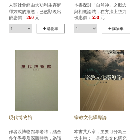
人類社會經由大功利生存解
本書探討「自然神」之概念
釋方式的推慫，已然顯現出
與相關論域，在方法上致力
優惠價：
260
元
優惠價：
550
元
了同質化、同型化、公共化
於說異求同，洞穿物理本然
的大趨勢。尋由這一社會的
的不二之道，且著重將此一
購物車
購物車
物理性邏輯不難發現，導使
「道」在世界內部化和還原
這種趨勢的更本質原由在於
證成的前提上展開和說解。
世界的本然性驅力和人的公
此一理路可以讓人重新審視
共性嚮往。人性構成中，動
我們的文化與義理，並且透
物性、功利性、社群性、理
顯出：我們為之堅守和習慣
性、公共性、自然性是漸次
的那些意識形態及文化體系
顯現的，公共性之前的人性
可能有反省的必要。從本書
較多表現的是人的物理性價
之中，可目睹人類智慧的高
值，公共性之後的人性則會
妙、精微與駁雜，也可理解
更多突顯人的本然性價值。
人類的差異及別見。藉由本
人與世界的合理在於其物理
書概觀自然神的義理與內
性與本然性的同一，而公共
涵，並由此而觀未來，不失
社會恰是這種同一的開始。
為人類轉型期的清理與企
向。
現代博物館
宗教文化學導論
作者以博物館界老將，結合
本書共八章，主要可分為三
多年學養及深體時勢，為讀
大主軸：一是提出文化研究