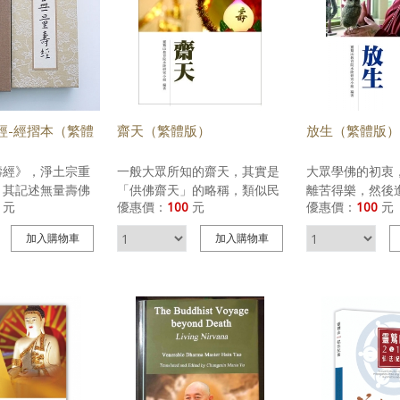
經-經摺本（繁體
齋天（繁體版）
放生（繁體版）
壽經》，淨土宗重
一般大眾所知的齋天，其實是
大眾學佛的初衷
，其記述無量壽佛
「供佛齋天」的略稱，類似民
離苦得樂，然後
元
優惠價：
100
元
優惠價：
100
元
大願，以及臨終念
間信仰中的「拜天公」。按照
皈、五戒。其中
量壽佛即阿彌陀
佛教的道理，佛教徒自皈依三
一戒「不殺生」
加入
購物車
加入
購物車
一位國王，因為悅
寶之後，理應不再皈依於諸
達到離苦得樂最
棄王位，出家為沙
天，自然也就不會禮拜諸天。
一。佛教大力提
取佛國清淨莊嚴無
但因為《金光明經》中諸天鬼
是基於戒律當中
量壽佛的威神光明
神皆發菩提心，及以大誓願力
戒的緣故，順著
長久不可計量，其
護持此經，與讀誦此經、稱此
逐漸在中國發展
生淨土，廣開簡易
經首題名字者，乃至演說、供
生、轉換仇恨、
。無量壽佛曾發四
養、稱嘆此經一喻、一品、一
懷他人…等相關
揭示眾生只要誠心
緣、一佛、一菩薩、一四句
經書、善書屬於
界，念誦其佛號就
偈、一句者，以功德天女為首
不開立發票，可