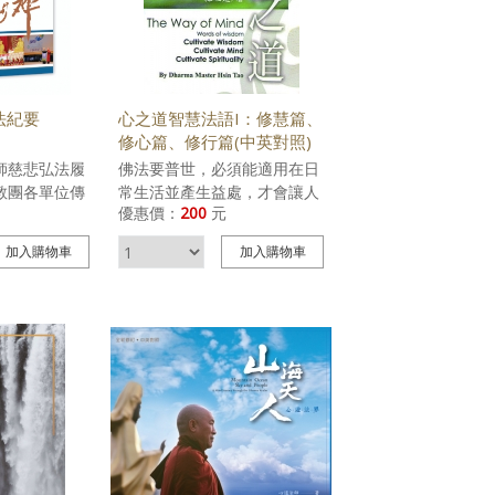
生世世享用不盡。」 《齋僧》
》電子書
主要介紹水陸法會之齋供僧
人。齋僧的意義為設齋食，供
養僧眾，又作齋、僧齋、施
僧、飯僧，水陸法會齋僧可以
法紀要
心之道智慧法語I：修慧篇、
讓我們增加福報、去除障礙，
修心篇、修行篇(中英對照)
解脫執著，然後我們才可以廣
師慈悲弘法履
佛法要普世，必須能適用在日
結善緣。此外，齋僧用清淨
教團各單位傳
常生活並產生益處，才會讓人
心、恭敬心、虔誠心來供養僧
優惠價：
200
元
教團二○一八
生起禪悅心，進而想要追求佛
寶，這會讓眾生將自己平常對
 我們跟地球就
法的清淨與無染。
物質的貪欲、執著除去，進而
加入
購物車
加入
購物車
 地球的健康就
培養慈悲、感恩六道眾生之
地球的永續也
心，也為自己種下報恩、孝
 ─心道法師
親、祈福、修善的好因緣。
今年的「世界
其他宗教領袖
段話，雖然只
道出了一個重
只有一個，地
都依靠地球而
們最重要的寶
信念，二○一