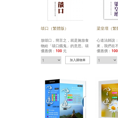
可往生。 經
項目，故不
收據以資證
燄口（繁體版）
梁皇壇（繁
放燄口，簡言之，就是施放食
心道法師說
物給「燄口餓鬼」的意思。燄
來，我們在
優惠價：
100
元
優惠價：
100
口這個名稱，原本是指一個口
中，曾經和
中會不斷噴出火燄的鬼王。他
過牽連，即
加入
購物車
身形枯瘦，面貌醜陋，喉嚨細
憶卻還存在
得像根針，肚子大得像座山，
是跟著我們
臉上一直噴著火燄，所以又被
果我們不去
稱做「面然（燃）」。他之所
這些記憶就
以會長成這個樣子，是因為生
水陸法會與
前過於貪心且吝嗇，因而受到
就是為了搭
報應，長年挨餓，不能進食。
生透過這個
為了解除他的痛苦，同時度化
做解冤、解
所有飢餓如焚的餓鬼們，佛教
好的記憶，
自古以來，便常常舉辦特定的
它，而要去
法會儀式，一方面施放食物，
悔、超度，