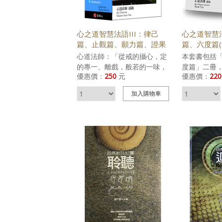
一方面藉由諸佛菩薩的加持，
《梁皇壇》
為其作法超度，如此類型的法
的建置與意
會，便稱為燄口法會。 經書、
內、外壇，
心之道智慧法語III：律己
心之道智慧
善書屬於助印項目，故不開立
壇即是最大
篇、止觀篇、願力篇、證果
篇、六度篇(
發票，可提供收據以資證明。
發大悲心，
篇(中英對照)
心道法師：「從戒的攝心，定
本套書包括
>> 購買《燄口》電子書
主要禮拜《
的專一、離戲，般若的一味，
度篇」二冊
懺者能從懺
優惠價：
250
元
優惠價：
220
到最後無修無證的佛果，這個
年來以「一
因果，而超
過程讓大家能夠從『四期教
活原則為主
主，並萌生
加入
購物車
育』﹝阿含期、般若期、法華
釋「生活即
當我們在水
期、華嚴期﹞得到成佛的學
行」的生活
法時，如能
習。」
法語，讀者
靈即會變得
實修行。 六
「一心」涅槃
地球、愛和平
口好、意好 
喜、給人信
人方便 「五
樂觀、愛心、
施、持戒、
定、智慧