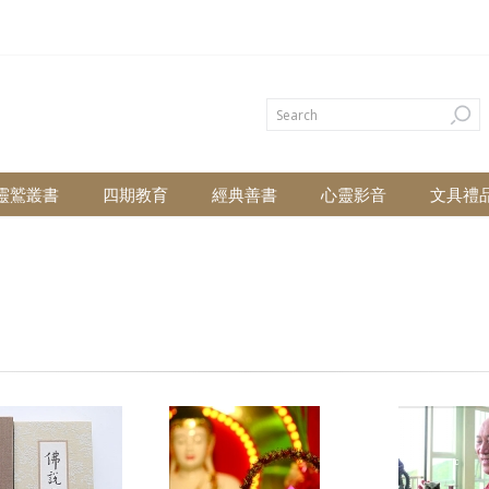
靈鷲叢書
四期教育
經典善書
心靈影音
文具禮