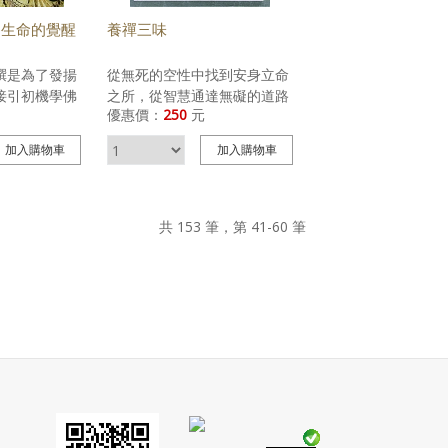
性的道路》為
以他多年修行
-生命的覺醒
養禪三味
圓通法，將近
闡釋的《心
撰是為了發揚
從無死的空性中找到安身立命
五十多萬字，
接引初機學佛
之所，從智慧通達無礙的道路
版。 ★ 心
優惠價：
250
元
佈許多佛教團
上學習般若，從人、事、法之
的方式很直白
類書籍，但因
中學習慈悲，這就是法、報、
不但逐句分段
加入
購物車
加入
購物車
解讀與現實環
化三身的修持。
、說禪意，也
一本通俗的、
體闡釋與開
習慣之初機學
簡短的句子，
。 本系列上、
共 153 筆，第 41-60 筆
方式，讓人容
茂，內容所說
一本《心經》
法磐石——四
五戒與發菩提
眾介紹佛陀的
因緣極深的七
過這些典範，
者的信心、已
更加堅固道
。