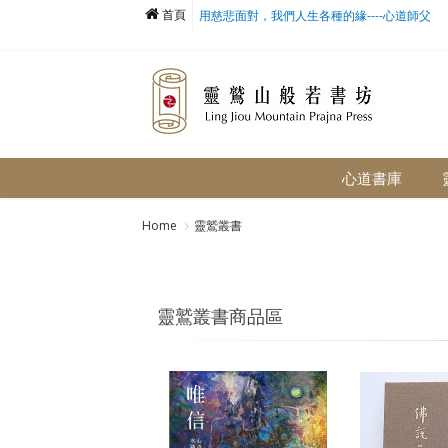
首頁
用慈悲面對，我們人生各種的緣----心道師父
心道書庫
Home
靈鷲叢書
靈鷲叢書商品區