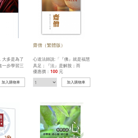
齋僧（繁體版）
，大多是為了
心道法師說:「『佛』就是福慧
進一步學習三
具足；『法』是解脫；而
優惠價：
100
元
，五戒中的第
『僧』則是清淨。為什麼要齋
，是轉變我們
僧呢？僧是恪守三百多條清淨
加入
購物車
加入
購物車
重要的環節之
戒的修行者，守清淨戒會生起
倡放生，最初
清淨心，生起清淨心，就會產
有「不殺生」
生清淨的善業，於是齋僧就是
戒殺的原則，
成就清淨的善業，有了清淨的
出吃素、放
善業，就會帶來好的功德和因
尊重生命、關
緣。眾生為了涅槃、追求不生
意義的延伸。
不滅的心性，而發菩提心，走
助印項目，故
成佛之道。藉由齋僧的功德，
提供收據以資
讓眾生都能累積福慧資糧，生