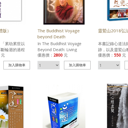
書、善書屬於助印
的諸天神等，皆令此等眾生當
證明。
開立發票，可提供
世資生(資助生命) 諸具不虞匱
>> 購買《放生
明。
乏，來世皆能隨其所願生於天
道，乃至發菩提心成就佛道。
經書、善書屬於助印項目，故
體版）
The Buddhist Voyage
靈鷲山2018弘
不開立發票，可提供收據以資
beyond Death
證明。
：「累劫累世以
In The Buddhist Voyage
本書記錄心道法
>> 購買《齋天》電子書
不斷輪迴的過程
Beyond Death: Living
跡，以及靈鷲山
元
優惠價：
2800
元
優惠價：
550
元
許許多多的生命有
Nirvana, Ven. Master Hsin
揚志業點滴，為
使身體死亡了，記
Tao, a distinguished
年度紀錄年鑑。
加入
購物車
加入
購物車
，而且這些記憶總
Mahayana and Vajrayana
是生命共同體，
，不斷地纏繞。如
monk from Taiwan (founder
是我們的健康，
理解生命的真相，
of the Museum of World
就是我們的永續。
會糾纏不清。舉辦
Religions; honored guest of
這是心道法師在
起建梁皇壇的目的
the Parliament of World
宗教大會」上和
建一座平台，使眾
Religions and the World
會晤時所講的一
平台去做溝通，去
Peace Summit of Religious
有寥寥數語，卻
業的工作。對於不
and Spiritual Leaders) offers
要的事實：地球
我們不要去儲存
the cure for the innate
球上所有的生命
消融它，並透過懺
human dread of death. The
存在，地球是我
而得到解脫。」
Master’s teachings aim to
藏。正是這樣的