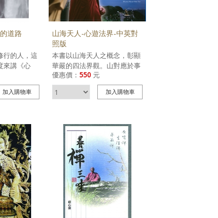
道法師的帶領
朝著「愛地
方向努力。
的道路
山海天人-心遊法界-中英對
照版
修行的人，這
本書以山海天人之概念，彰顯
度來講《心
華嚴的四法界觀。山對應於事
優惠價：
550
元
心得對想要修
法界，海對應於理事無礙法
，對實修時能
界，天對應於理法界，人對應
加入
購物車
加入
購物車
心道法師 讓
於事事無礙法界。
心位，法住法
>> 購買《山海天人》電子書
整個對我們的觀
讓我們從文字
去修行，從實
正的「禪」是直
離相，怎麼一
活，讓心活起
應無所住而生
的困擾。 《心
行理路，也是
通的原理。 ★