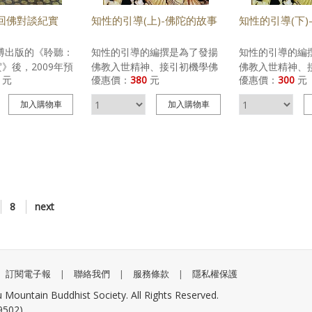
《心經直契：空
both Mahayana and
靈鷲山心道法師
回佛對談紀實
知性的引導(上)-佛陀的故事
知性的引導(下)
Vajrayana, and deep
觀音法門及耳根
meditative practice— The
幾年對大家口述
宗博出版的《聆聽：
知性的引導的編撰是為了發揚
知性的引導的編
Buddhist Voyage Beyond
經》，從錄音檔
》後，2009年預
佛教入世精神、接引初機學佛
佛教入世精神、
Death offers readers not
整理濃縮成的精華
元
優惠價：
380
元
優惠價：
300
元
迴響：回佛對談紀
者，雖然坊間流佈許多佛教團
者，雖然坊間流
only a rewarding
道法師用口語化
秉持前冊對談史料、
體精心製作之相類書籍，但因
體精心製作之相
understanding of the
地的講述心經，
加入
購物車
加入
購物車
工作之努力，以淺
時代演化、文字解讀與現實環
時代演化、文字
Buddhist cosmos, but also
帶領我們讀心經
排方式詳盡紀實參
境的各不相同，一本通俗的、
境的各不相同，
distinctive insights into the
有整部經文的整
對談的世界各宗教
順應新世代閱讀習慣之初機學
順應新世代閱讀
esoteric concepts of karma,
示。 ★ 本書用
學者的精闢見解，
佛讀本應運而生。 本系列上、
佛讀本應運而生
memory matrix, the dying
加上留白的排版
回佛信仰交流的文
下兩集，圖文並茂，內容所說
下兩集，圖文並
process, and transmigration.
易翻閱研讀，是
同為促進愛與和平
佛本生故事與佛法磐石——四
佛本生故事與佛
The approach is both poetic
法要書。
力。
聖諦與八正道、五戒與發菩提
聖諦與八正道、
and philosophical, simple yet
8
next
心之外，並為閱眾介紹佛陀的
心之外，並為閱
profound.
十大弟子與佛陀因緣極深的七
十大弟子與佛陀
大菩薩。希望透過這些典範，
大菩薩。希望透
增加有因緣學佛者的信心、已
增加有因緣學佛
接觸佛法的朋友更加堅固道
接觸佛法的朋友
訂閱電子報
|
聯絡我們
|
服務條款
|
隱私權保護
心，勇猛、精進。
心，勇猛、精進
ain Buddhist Society. All Rights Reserved.
02)