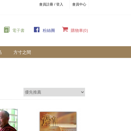
會員註冊 / 登入
會員中心
e
電子書
粉絲團
購物車(0)
品
方寸之間