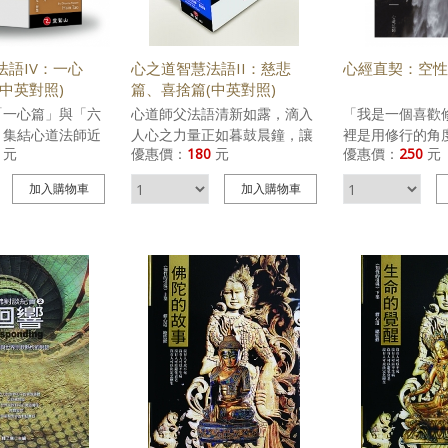
主要介紹水陸大壇
alleviate readers’ dread of
八年靈鷲山在心
義。水陸法會分
death, to illuminate the
下，努力不懈地
來進行佛事，梁皇
sources of their daily
球、愛和平」的
法語IV：一心
心之道智慧法語II：慈悲
心經直契：空性
的外壇，入壇者必
distress, and to empower
中英對照)
篇、喜捨篇(中英對照)
故又稱大壇。此壇
their emotional lives as well
「一心篇」與「六
心道師父法語清新如露，滴入
「我是一個喜歡
梁皇寶懺》，讓拜
as personal happiness. The
，集結心道法師近
人心之力量正如暮鼓晨鐘，讓
裡是用修行的角
悔諸惡業，進至明
Buddhist Voyage Beyond
元
優惠價：
180
元
優惠價：
250
元
心到六度」六項生
人在煩惱當下豁然開朗，開啟
經》，希望這份
薦祖先與冤親債
Death provides an answer
題的開示語錄，闡
自性明徹的一方天空。閱讀心
行的人都用得上
慈悲心與菩提心。
to those grappling with their
加入
購物車
加入
購物車
福田，工作即修
道師父法語，可以讓個人內修
有所利益！」──
陸法會間，虔心修
life difficulties amid negative
禪理念，透過珠璣
自省的功夫，在日常生活中發
心歸位。讓心住
懺悔到有感應，心
emotions of fear, anxiety,
能於日常生活中如
酵延續，成就自利利他的菩薩
位。 《心經》
清爽多了。
anger, and insecurity. Ven.
項生活原則包括:
行。
念作一個矯正，
Master Hsin Tao’s The
妙心 「二愛」愛
去了解，從觀照
Buddhist Voyage Beyond
 「三好」身好、
相去覺受。 真
Death is exceptional in its
「四給」給人歡
接在現實生活中
philosophical richness and
心、給人希望、給
針見血去面對生
comprehensiveness and its
德」正面、積極、
來，行雲流水，
unique style. Integrating the
願力 「六度」布
其心，不受著相
wisdom of a living Buddhist
忍辱、精進、禪
經》就是禪的修
Master--his cosmological
觀音菩薩耳根圓
vision, the philosophy of