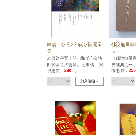
唯信：心道大和尚水陸開示
佛說無量壽
集
版）
本書為靈鷲山開山和尚心道法
《佛說無量
師於水陸法會開示之集結， 於
要經典之一
優惠價：
280
元
優惠價：
250
此書可以知道心道法師在梁皇
所發四十八
壇、內壇、先修法會， 以及對
佛法門。無
加入
購物車
志工歷年來的開示歷程， 期望
佛，其曾是
能讓無法到臨水陸現場的讀者
慕佛法而放
們透過這本開示精要集結，共
門，修行攝
聞佛法智慧。
量妙土。無
顯赫，壽命
接引眾生往
的念佛法門
十八願，並
往生安樂世