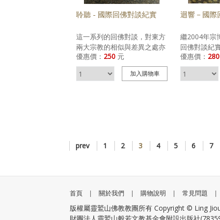
聆聽 - 國際回佛對談紀實
迴響－國際
這一系列的回佛對談，對東方
繼2004年
兩大宗教的相似與差異之處亦
回佛對談紀實
優惠價：
250
元
優惠價：
280
得出頗具意義的結論，值得向
定出版的《
讀者引介。佛教與伊斯蘭教共
實 2 》將
加入
購物車
通倫理原則大致上有：破除階
文稿的彙整
級與族群之藩籬，強調人人平
顯易懂的編
等；提倡儉樸制慾的生活方
與歷屆回佛
式；重視靈性修行。但兩教在
領袖、專家
義理及社會實踐上卻各有偏重
為世人提供
之處：佛教重「慈悲」，伊斯
化平臺，一
蘭教重「正義」；佛教論政治
地球家來努
prev
1
2
3
4
5
6
7
時偏重統治者的德行，伊斯蘭
教主張依律法而治；佛教在面
對世俗的問題時傾向於從個人
心性與修持層面來探討，伊斯
蘭教則傾向於從社會集體及歷
首頁
|
關於我們
|
購物說明
|
常見問題
|
史的角度來著眼。至於這些差
版權屬靈鷲山佛教教團所有 Copyright © Ling Jiou Mount
異處的根源，當然必須深入兩
財團法人靈鷲山般若文教基金會附設出版社(783595