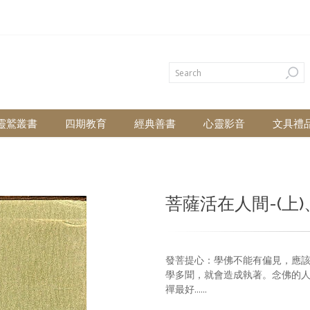
靈鷲叢書
四期教育
經典善書
心靈影音
文具禮
菩薩活在人間-(上)
發菩提心：學佛不能有偏見，應
學多聞，就會造成執著。念佛的
禪最好......