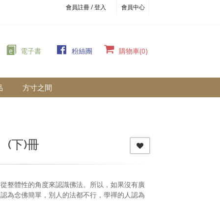
會員註冊 / 登入
會員中心
e
電子書
粉絲團
購物車(0)
品
方寸之間
、(下)冊
該從整體性的角度來認識佛法。所以，如果沒有廣
人認為念佛簡單，別人的法都不行，學禪的人認為