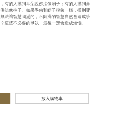
象，有的人摸到耳朵說佛法像扇子；有的人摸到鼻
說佛法像柱子。如果學佛和瞎子摸象一樣，摸到哪
是無法讓智慧圓滿的，不圓滿的智慧自然會造成爭
子？這些不必要的爭執，最後一定會造成煩惱。
放入購物車
展