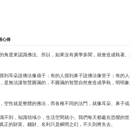
用心得
的角度來認識佛法。所以，如果沒有廣學多聞，就會造成執著。
摸到耳朵說佛法像扇子；有的人摸到鼻子說佛法像管子；有的人
，是無法讓智慧圓滿的，不圓滿的智慧自然會造成爭執，明明象
，空性就是整體的佛法，而各種不同的法門，就像耳朵、鼻子或
識不到，知識領域小，生活空間就小。我們每天都處在恐懼的世
真正的財富。錢財、名利只是瞬間之幻，不久則將失去。