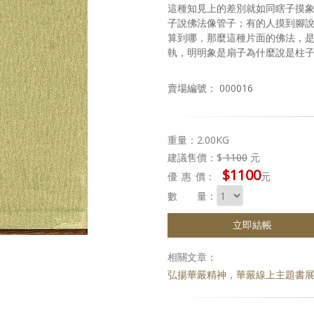
這種知見上的差別就如同瞎子摸
子說佛法像管子；有的人摸到腳
算到哪，那麼這種片面的佛法，
執，明明象是扇子為什麼說是柱
賣場編號： 000016
重量：2.00KG
建議售價：$
1100
元
$1100
優惠
價：
元
數 量：
立即結帳
相關文章：
弘揚華嚴精神，華嚴線上主題書