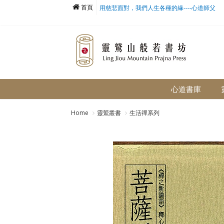
首頁
靈鷲般若味 書香沁心田
心道書庫
Home
靈鷲叢書
生活禪系列