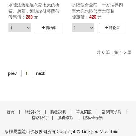
20紀念版)
水陸法會透過為期七天的祈
水陸法會全稱「十方法界四
福、超薦，迎請諸佛菩薩蒞
聖六凡水陸普度大齋勝
優惠價：
280
元
優惠價：
420
元
臨勝會，使六道眾生藉由諸
會」，始於南朝梁武帝，至
佛菩薩的加被、聽經聞法與
今已流傳了一千五百多年。
購物車
購物車
供養齋食的力量，往生善
其舉辦目的，在於透過為期
趣，實現冥陽兩界的和諧。
七天的祈福、超薦，迎請諸
因此，水陸法會可說是藉由
佛菩薩蒞臨勝會，使六道眾
佛法的引領，讓有情眾生解
生藉由諸佛菩薩的加被、聽
共 6 筆，第 1-6 筆
冤釋結的盛典。眾生於法會
經聞法與供養齋食的力量，
中放下恩怨，不再被煩惱、
往生善趣，實現冥陽兩界的
迷惑糾纏。
和諧。
prev
1
next
>> 購買《水陸奇緣》電子書
>> 購買《時間與空間的旅
行》電子書
首頁
|
關於我們
|
購物說明
|
常見問題
|
訂閱電子報
|
聯絡我們
|
服務條款
|
隱私權保護
版權屬靈鷲山佛教教團所有 Copyright © Ling Jiou Mountain