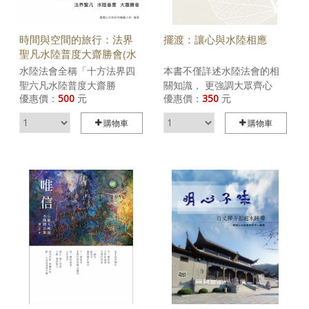
時間與空間的旅行：法界
擺渡：讓心與水陸相應
聖凡水陸普度大齋勝會(水
陸30紀念版)
水陸法會全稱「十方法界四
本書不僅詳述水陸法會的相
聖六凡水陸普度大齋勝
關知識， 更強調大眾齊心
優惠價：
500
元
優惠價：
350
元
會」，始於南朝梁武帝，至
「參與」的重要。 透過細說
今已流傳了一千五百多年。
水陸的供養功德、諸壇的啓
購物車
購物車
其舉辦目的，在於透過為期
建， 並行懺法的實踐與精
七天的祈福、超薦，迎請諸
進，進而轉化生命的能量，
佛菩薩蒞臨勝會，使六道眾
不但能淨化個人心靈，更能
生藉由諸佛菩薩的加被、聽
活化地球生態，療癒自然。
經聞法與供養齋食的力量，
往生善趣，實現冥陽兩界的
和諧。