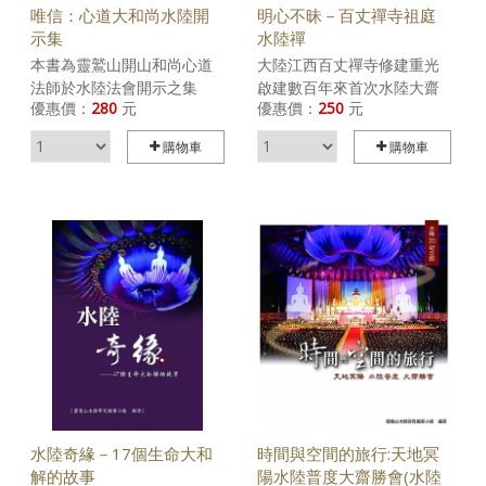
唯信：心道大和尚水陸開
明心不昧－百丈禪寺祖庭
示集
水陸禪
本書為靈鷲山開山和尚心道
大陸江西百丈禪寺修建重光
法師於水陸法會開示之集
啟建數百年來首次水陸大齋
優惠價：
280
元
優惠價：
250
元
結， 於此書可以知道心道法
勝會，在臺灣舉辦水陸法會
師在梁皇壇、內壇、先修法
已邁入十八個年頭的靈鷲山
購物車
購物車
會， 以及對志工歷年來的開
佛教教團，應楊釗居士之
示歷程， 期望能讓無法到臨
邀，2011年8月前往百丈禪
水陸現場的讀者們透過這本
寺起建水陸法會，靈鷲山創
開示精要集結，共聞佛法智
辦人心道法師並在百丈禪寺
慧。
水陸期間陞座說法。本書不
僅紀錄此次百丈禪寺水陸大
齋勝會，書中並論述禪與水
陸在思想、歷史上的關連，
以及收錄心道法師在水陸期
間的精彩開示與對禪宗公案
的詮釋。
>> 購買《明心不昧》電子書
水陸奇緣－17個生命大和
時間與空間的旅行:天地冥
解的故事
陽水陸普度大齋勝會(水陸