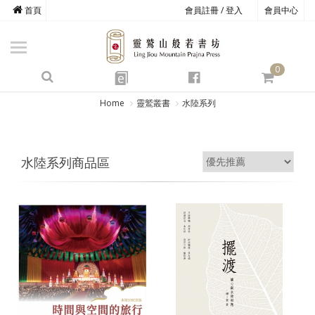
首頁
會員註冊 / 登入
會員中心
商品總覽
心道書庫
0
靈鷲叢書
e
四期教育
Home
靈鷲叢書
水陸系列
經典善書
心靈影音
水陸系列商品區
文具禮品
方寸之間