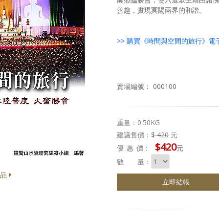
善趣，實現冥陽兩界的和諧。
>> 購買《時間與空間的旅行》電
賣場編號： 000100
重量：0.50KG
建議售價：$
420
元
$420
優惠
價：
元
數 量：
商品
立即結帳