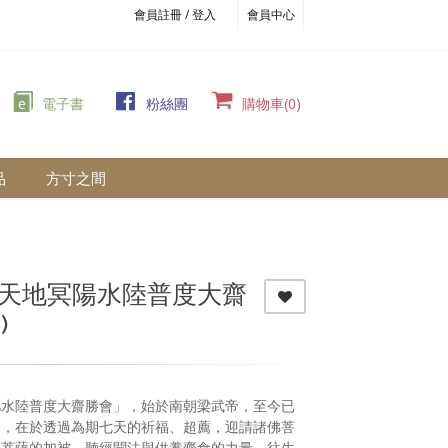
會員註冊 / 登入
會員中心
e
電子書
粉絲團
購物車(0)
品
方寸之間
:天地冥陽水陸普度大齋
)
凡水陸普度大齋勝會」，始於南朝梁武帝，至今已
的，在於透過為期七天的祈福、超薦，迎請諸佛菩
佛菩薩的加被、聽經聞法與供養齋食的力量，往生