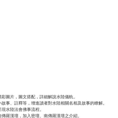
精彩圖片，圖文搭配，詳細解說水陸儀軌。
小故事、註釋等，增進讀者對水陸相關名相及故事的瞭解。
呈現水陸法會佛事流程。
南傳羅漢壇，加入密壇、南傳羅漢壇之介紹。