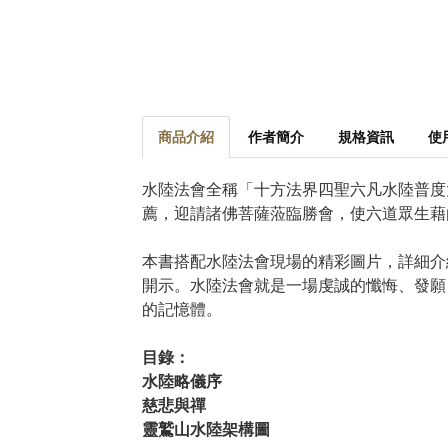
商品介紹
作者簡介
規格資訊
使
水陸法會全稱「十方法界四聖六凡水陸普度
薦，迎請諸佛菩薩蒞臨勝會，使六道眾生藉
本書搭配水陸法會現場的精彩圖片，詳細介
開示。水陸法會就是一場虔誠的懺悔、發願
的記憶體。
目錄：
水陸略儀序
慈悲與禪
靈鷲山水陸架構圖