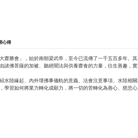
用心得
大齋勝會」，始於南朝梁武帝，至今已流傳了一千五百多年。其
由諸佛菩薩的加被、聽經聞法與供養齋食的力量，往生善趣，實
紹水陸緣起、內外壇佛事儀軌的意義、法會注意事項、水陸相關
，學習如何將業力轉化成願力，將一切的苦轉化為善心、慈悲心