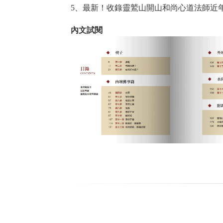
5、最新！收錄靈鷲山開山和尚心道法師近
內文試閱