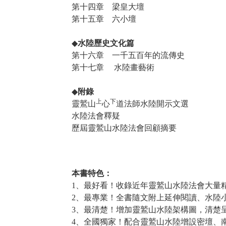
第十四章 梁皇大壇
第十五章 六小壇
◆
水陸歷史文化篇
第十六章 一千五百年的流傳史
第十七章 水陸畫藝術
◆
附錄
上
下
靈鷲山
心
道法師水陸開示文選
水陸法會釋疑
歷屆靈鷲山水陸法會回顧摘要
本書特色：
1、最好看！收錄近年靈鷲山水陸法會大量
2、最專業！全書隨文附上延伸閱讀、水陸
3、最清楚！增加靈鷲山水陸架構圖，清楚
4、全國獨家！配合靈鷲山水陸增設密壇、