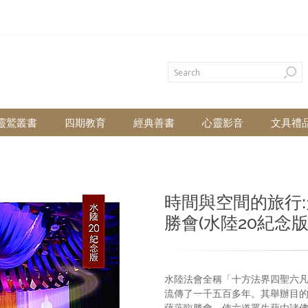
靈鷲叢書
四期教育
經典善書
心靈影音
文具禮
時間與空間的旅行
勝會(水陸20紀念版
水陸法會全稱「十方法界四聖六
流傳了一千五百多年。其舉辦目
薩蒞臨勝會，使六道眾生藉由諸