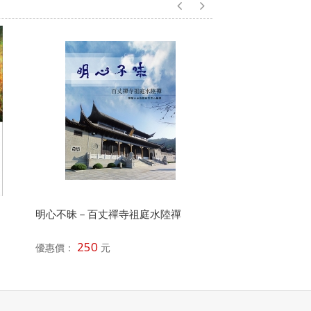
明心不昧－百丈禪寺祖庭水陸禪
水陸奇緣－17個生
250
280
優惠價：
元
優惠價：
元