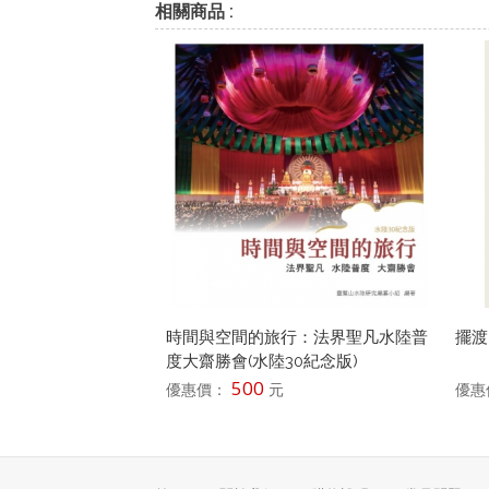
相關商品 :
時間與空間的旅行：法界聖凡水陸普
擺渡
度大齋勝會(水陸30紀念版)
500
優惠價：
元
優惠