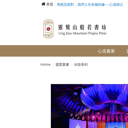
首頁
用慈悲面對，我們人生各種的緣----心道師父
心道書庫
Home
靈鷲叢書
水陸系列