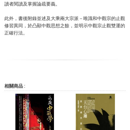
讀者閱讀及掌握論疏要義。
此外，書後附錄並述及大乘兩大宗派－唯識和中觀宗的止觀
修習異同，於凸顯中觀思想之餘，並明示中觀宗止觀雙運的
正確行法。
相關商品 :