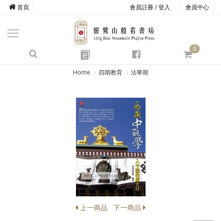
首頁
會員註冊 / 登入
會員中心
商品總覽
心道書庫
0
靈鷲叢書
e
四期教育
Home
四期教育
法華期
經典善書
心靈影音
文具禮品
方寸之間
上一商品
下一商品