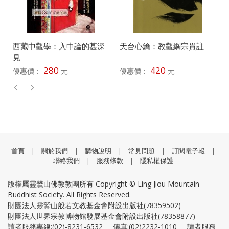
西藏中觀學：入中論的甚深
天台心鑰：教觀綱宗貫註
見
280
420
優惠價：
元
優惠價：
元
首頁
|
關於我們
|
購物說明
|
常見問題
|
訂閱電子報
|
聯絡我們
|
服務條款
|
隱私權保護
版權屬靈鷲山佛教教團所有 Copyright © Ling Jiou Mountain
Buddhist Society. All Rights Reserved.
財團法人靈鷲山般若文教基金會附設出版社(78359502)
財團法人世界宗教博物館發展基金會附設出版社(78358877)
讀者服務專線:(02)-8231-6532 傳真:(02)2232-1010 讀者服務