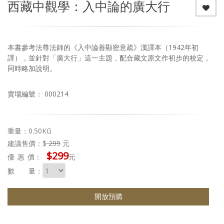
西藏中觀學：入中論的廣大行
本書參考法尊法師的《入中論善顯密意疏》漢譯本（1942年初
譯），並針對「廣大行」這一主題，配合藏文原文作初步的校定，
同時略加說明。
賣場編號： 000214
重量：0.50KG
建議售價：$
299
元
$299
優惠
價：
元
數 量：
開放預購