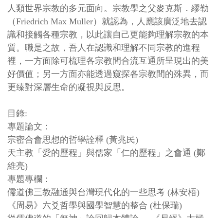
人類世界宗教的多元面向。宗教學之父麥克斯．繆勒
（Friedrich Max Muller）就認為，人應該廣泛地去認
識和接觸各種宗教，以此讓自己更能夠理解宗教的本
質。職是之故，吾人在認識和理解不同宗教的進程
裡，一方面除可梳理各宗教間合流互通所呈現出的美
好價值；另一方面亦能透過窺探各宗教間的殊異，而
更臻對深層生命的凝視與反思。
目錄:
專題論文：
宗密合會思想的哲學詮釋 (黃兆民)
天主教「愛的歷程」與儒家「仁的歷程」之會通 (鄭
維亮)
專題專欄：
儒道佛三教融通與台灣現代化的一些思考 (林安梧)
《周易》六爻哲學與國學智慧的整合 (杜保瑞)