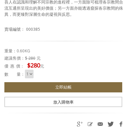
吾人在認識和理解不同宗教的進程裡，一方面除可梳理各宗教間合
流互通所呈現出的美好價值；另一方面亦能透過窺探各宗教間的殊
異，而更臻對深層生命的凝視與反思。
賣場編號： 000385
重量：0.60KG
建議售價：$
280
元
$280
優惠
價：
元
數 量：
立即結帳
放入購物車