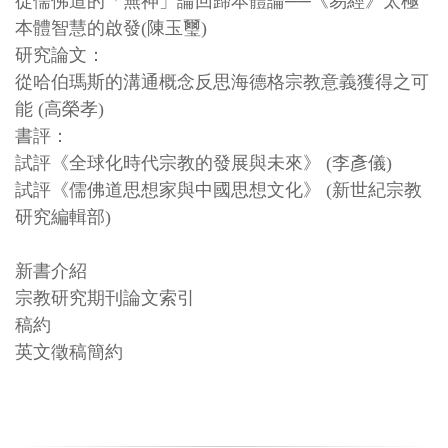
從儒佛道的「無神」論回歸本體論──《易經》太極
本體智慧的啟發(陳玉璽)
研究論文：
從哈伯瑪斯的溝通概念反思海德格宗教意義獲得之可
能 (高榮孝)
書評：
試評《全球化時代宗教的發展與未來》 (李彥儀)
試評《儒佛道思想家與中國思想文化》 (新世紀宗教
研究編輯部)
新書介紹
宗教研究期刊論文索引
稿約
英文徵稿簡約