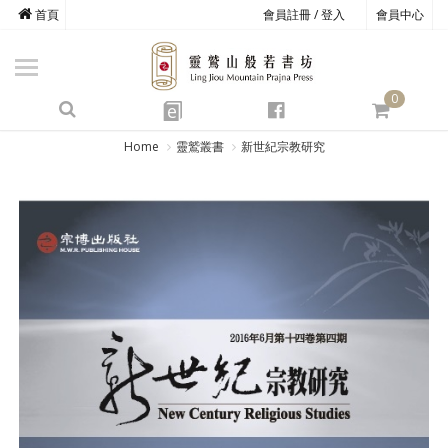
首頁
會員註冊 / 登入
會員中心
商品總覽
心道書庫
0
靈鷲叢書
e
四期教育
Home
靈鷲叢書
新世紀宗教研究
經典善書
心靈影音
文具禮品
方寸之間