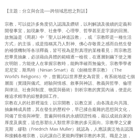
【主題：分立與合流──跨領域思想之對話】
宗教，可以從許多角度切入認識及鑽研，以利解讀及後續的定義和
開發事宜，如現象學、社會學、心理學、哲學甚至是字源的回溯。
故無論是《周易》中「聖人以神道設教」，或「宗教即是一種生活
方式」的主張，或是指稱其乃人對神、佛心存敬畏之感而自然生發
的補償機制等各項釋義，皆可視為是對真理的某種看見；而宗教思
想畢竟抽象，必須藉由具體的範疇逐一檢視，在逐層剝繭下使之漸
次明朗，方能使人在掌握宗教時，能夠準確而無偏失。宗教學學者
尼尼安．斯馬特（Ninian Smart）在《劍橋世界宗教》（The
World’s Religions）中，曾嘗試以世界歷史為背景，有系統地從七個
層面（實踐與儀式、經驗與情感、敘事與神話、教義與哲學、倫理
與律法、社會與制度、物質與藝術）剖析宗教的實質內涵，便是此
種追求精準的綜整劃歸工作。
宗教在人的社群裡滋生，以宗開教，以教立派，由各識走向共識、
抽象轉成具體，其在發生的歷程中，早已揉合龐雜的思想與文化，
同備了世俗與神聖、普遍與特殊的永續辯證性格，藉以成就自家的
厚度及廣度，這也形塑出人類世界宗教的多元面向。宗教學之父麥
克斯．繆勒（Friedrich Max Muller）就認為，人應該廣泛地去認識
和接觸各種宗教，以此讓自己更能夠理解宗教的本質。職是之故，