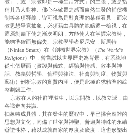
教」，或「宗教即是一種生活方式」的主張，或是指
稱其乃人對神、佛心存敬畏之感而自然生發的補償機
制等各項釋義，皆可視為是對真理的某種看見；而宗
教思想畢竟抽象，必須藉由具體的範疇逐一檢視，在
逐層剝繭下使之漸次明朗，方能使人在掌握宗教時，
能夠準確而無偏失。宗教學學者尼尼安．斯馬特
（Ninian Smart）在《劍橋世界宗教》（
The World’s
Religions
）中，曾嘗試以世界歷史為背景，有系統地
從七個層面（實踐與儀式、經驗與情感、敘事與神
話、教義與哲學、倫理與律法、社會與制度、物質與
藝術）剖析宗教的實質內涵，便是此種追求精準的綜
整劃歸工作。
宗教在人的社群裡滋生，以宗開教，以教立派，由
各識走向共識、
抽象轉成具體，其在發生的歷程中，早已揉合龐雜的
思想與文化，同備了世俗與神聖、普遍與特殊的永續
辯證性格，藉以成就自家的厚度及廣度，這也形塑出