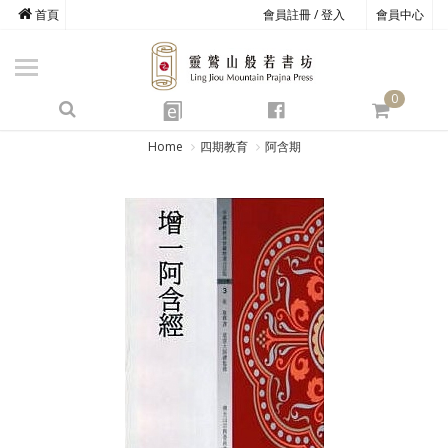
首頁
會員註冊 / 登入
會員中心
商品總覽
心道書庫
0
靈鷲叢書
e
四期教育
Home
四期教育
阿含期
經典善書
心靈影音
文具禮品
方寸之間