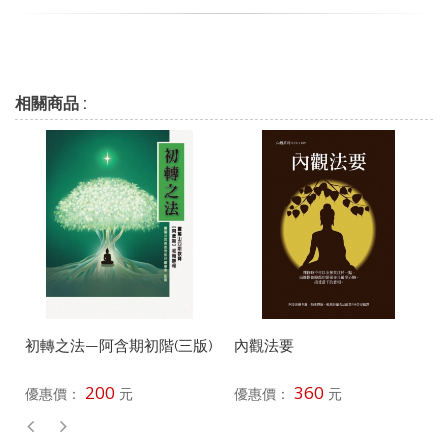
相關商品 :
初轉之法—阿含期初階(三版)
內觀法要
200
360
優惠價：
元
優惠價：
元