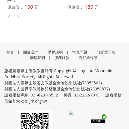
100
180
優惠價：
元
優惠價：
元
首頁
|
關於我們
|
購物說明
|
常見問題
|
訂閱電子報
|
聯絡我們
|
服務條款
|
隱私權保護
版權屬靈鷲山佛教教團所有 Copyright © Ling Jiou Mountain
Buddhist Society. All Rights Reserved.
財團法人靈鷲山般若文教基金會附設出版社(78359502)
財團法人世界宗教博物館發展基金會附設出版社(78358877)
讀者服務專線:(02)-8231-6532 傳真:(02)2232-1010 讀者服務
信箱:books@ljm.org.tw
26/08/06