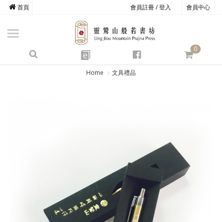
首頁
會員註冊 / 登入
會員中心
商品總覽
心道書庫
0
靈鷲叢書
e
四期教育
Home
文具禮品
經典善書
心靈影音
文具禮品
方寸之間