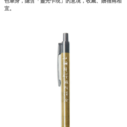
色筆身，隱含「靈光乍現」的意境，收藏、贈禮兩相
宜。