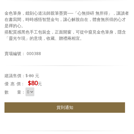
金色筆身，鐳刻心道法師親筆墨寶──「心無掛碍 無所得」，讓讀者
在書寫間，時時感悟智慧金句，讓心解脫自在，體會無所得的心才
是禪的心。
搭配質感黑色手工包裝盒，正面開窗，可從中窺見金色筆身，隱含
「靈光乍現」的意境，收藏、贈禮兩相宜。
賣場編號： 000388
建議售價：$
80
元
$80
優惠
價：
元
數 量：
貨到通知