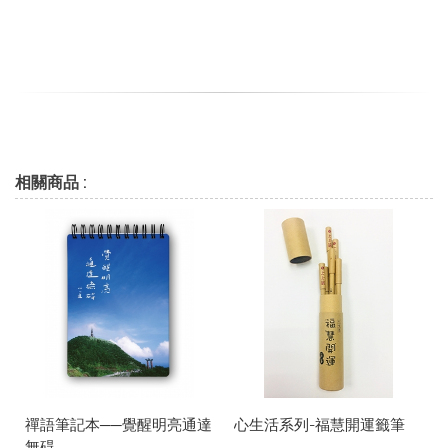
相關商品 :
禪語筆記本──覺醒明亮通達
心生活系列-福慧開運籤筆
無碍