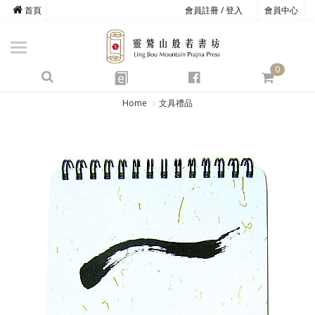
首頁
會員註冊 / 登入
會員中心
商品總覽
心道書庫
0
靈鷲叢書
e
四期教育
Home
文具禮品
經典善書
心靈影音
文具禮品
方寸之間