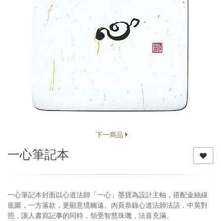
下一商品
一心筆記本
一心筆記本封面以心道法師「一心」墨寶為設計主軸，搭配金絲線
底圖，一方落款，更顯意境幽遠。內頁恭錄心道法師法語，中英對
照，讓人書寫記事的同時，領受智慧珠璣，法喜充滿。