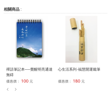
相關商品 :
禪語筆記本──覺醒明亮通達
心生活系列-福慧開運籤筆
無碍
100
180
優惠價：
元
優惠價：
元