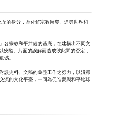
徒比丘的身分，為化解宗教衝突、追尋世界和
建」各宗教和平共處的基底，在建構出不同文
不應以狹隘、片面的誤解而造成彼此間的否定，
遺憾。
前冊對談史料、文稿的彙整工作之努力，以淺顯
交流的文化平臺，一同為促進愛與和平地球