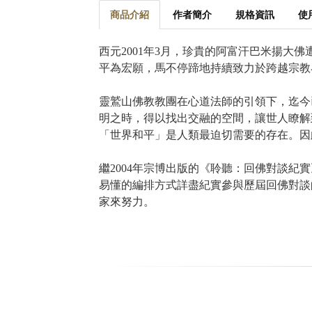
商品介紹
作者簡介
規格資訊
使
西元2001年3月，珍貴的阿富汗巴米揚
平為宏願，馬不停蹄地持續致力於跨越宗教
靈鷲山佛教教團在心道法師的引領下，迄今
明之時，得以找出交融的空間，讓世人瞭解到
「世界和平」是人類最迫切需要的存在。因
繼2004年宗博出版的《聆聽：回佛對談紀
易懂的編排方式詳盡紀實參與歷屆回佛對談
家來努力。