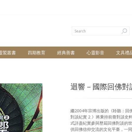
靈鷲叢書
四期教育
經典善書
心靈影音
文具禮
迴響－國際回佛對
繼2004年宗博出版的《聆聽：回
對談紀實 2 》將秉持前冊對談
式詳盡紀實參與歷屆回佛對談的
供回佛信仰交流的文化平臺，一