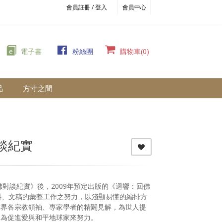
會員註冊 / 登入
會員中心
e
電子書
粉絲團
購物車(0)
品
方寸之間
談紀實
佛對談紀實》後，2009年預定出版的《迴響：回佛
史料、文稿的彙整工作之努力，以淺顯易懂的編排方
世界各宗教領袖、專家學者的精闢見解，為世人提
同為促進愛與和平地球家來努力。