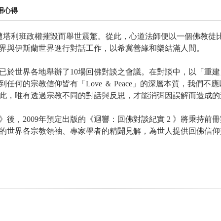
用心得
大佛遭塔利班政權摧毀而舉世震驚。從此，心道法師便以一個佛教
界與伊斯蘭世界進行對話工作，以希冀善緣和樂結滿人間。
已於世界各地舉辦了10場回佛對談之會議。在對談中，以「重
任何的宗教信仰皆有「Love ＆ Peace」的深層本質，我們
此，唯有透過宗教不同的對話與反思，才能消弭因誤解而造成的
實》後，2009年預定出版的《迴響：回佛對談紀實 2 》將秉持
的世界各宗教領袖、專家學者的精闢見解，為世人提供回佛信仰