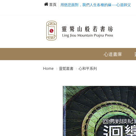
首頁
用慈悲面對，我們人生各種的緣----心道師父
心道書庫
Home
靈鷲叢書
心和平系列