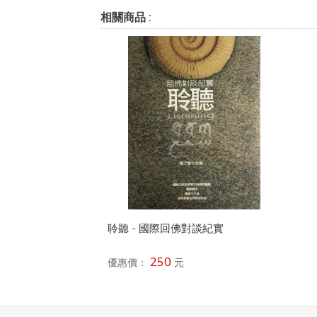
相關商品 :
聆聽 - 國際回佛對談紀實
250
優惠價：
元