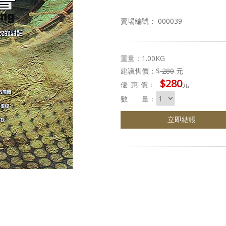
賣場編號： 000039
重量：1.00KG
建議售價：$
280
元
$280
優惠
價：
元
數 量：
立即結帳