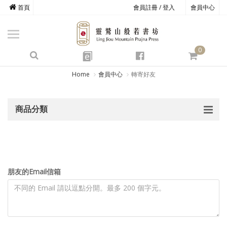
首頁
會員註冊 / 登入
會員中心
商品總覽
心道書庫
0
靈鷲叢書
e
四期教育
Home
會員中心
轉寄好友
經典善書
商品分類
心靈影音
文具禮品
方寸之間
朋友的Email信箱