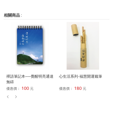
相關商品 :
禪語筆記本──覺醒明亮通達
心生活系列-福慧開運籤筆
無碍
100
180
優惠價：
元
優惠價：
元