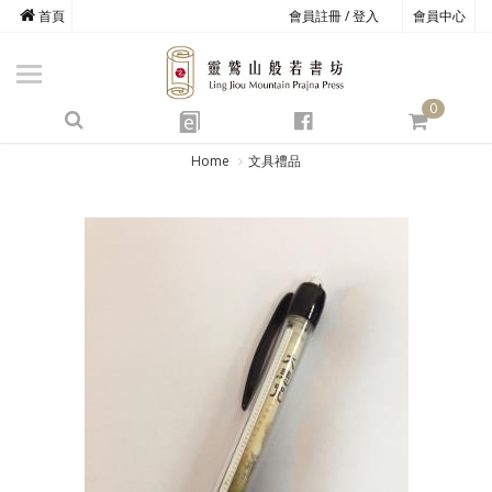
首頁
會員註冊 / 登入
會員中心
商品總覽
心道書庫
0
靈鷲叢書
e
四期教育
Home
文具禮品
經典善書
心靈影音
文具禮品
方寸之間