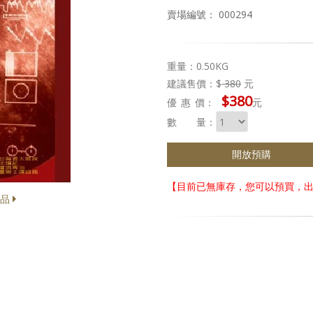
賣場編號： 000294
重量：0.50KG
建議售價：$
380
元
$380
優惠
價：
元
數 量：
開放預購
【目前已無庫存，您可以預買，
商品