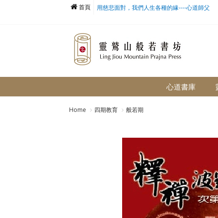
首頁
用慈悲面對，我們人生各種的緣----心道師父
心道書庫
Home
四期教育
般若期