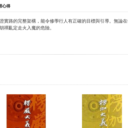
用心得
證實路的完整架構，能令修學行人有正確的目標與引導。無論在
胡禪亂定走火入魔的危險。