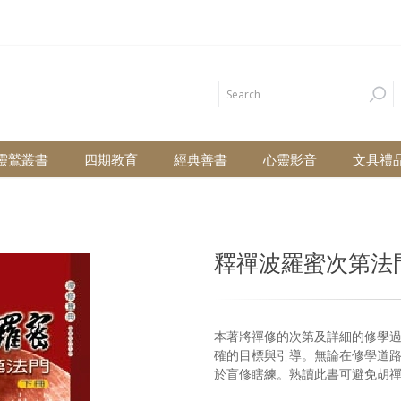
靈鷲叢書
四期教育
經典善書
心靈影音
文具禮
釋禪波羅蜜次第法門
本著將禪修的次第及詳細的修學
確的目標與引導。無論在修學道
於盲修瞎練。熟讀此書可避免胡