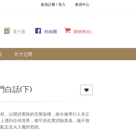
會員註冊 / 登入
會員中心
e
電子書
粉絲團
購物車(0)
品
方寸之間
白話(下)
過程，以體證實路的完整架構，能令修學行人有正
路上遇到任何境界，都可依此實證驗真偽，纔不致
禪亂定走火入魔的危險。