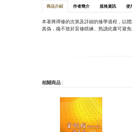
商品介紹
作者簡介
規格資訊
使
本著將禪修的次第及詳細的修學過程，以體
真偽，纔不致於盲修瞎練。熟讀此書可避免
相關商品 :