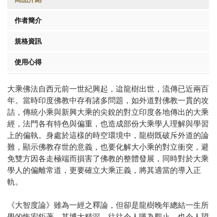
作者簡介
規格資訊
使用心得
大乘佛法自西元前一世紀興起，迨龍樹出世，流傳已近兩百
年。當時印度佛教中存有諸多問題，如外道對佛教一貫的攻
詰，傳統小乘與新興大乘的尖銳的對立印度各地傳出的大乘
經，法門各有特色與偏重，也造成部份大乘學人理解與學習
上的偏執。身處於這樣的時空環境中，龍樹既破斥外道的論
難，顯示佛教存世的意義，也要化解大小乘的對立衝突，避
免雙方因各走極端而損害了佛教的整體發展，同時對於大乘
學人的偏離常道，更要確立大乘正義，將其適當的導入正
軌。
《大智度論》雖為一經之釋論，但卻是龍樹晚年總結一生所
學的恢宏鉅著，其博大精深，往往令人嘆為觀止，也令人望