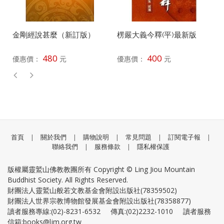
金剛經說甚麼（新訂版）
楞嚴大義今釋(平)最新版
480
400
優惠價：
元
優惠價：
元
首頁
|
關於我們
|
購物說明
|
常見問題
|
訂閱電子報
|
聯絡我們
|
服務條款
|
隱私權保護
版權屬靈鷲山佛教教團所有 Copyright © Ling Jiou Mountain
Buddhist Society. All Rights Reserved.
財團法人靈鷲山般若文教基金會附設出版社(78359502)
財團法人世界宗教博物館發展基金會附設出版社(78358877)
讀者服務專線:(02)-8231-6532 傳真:(02)2232-1010 讀者服務
信箱:books@ljm.org.tw