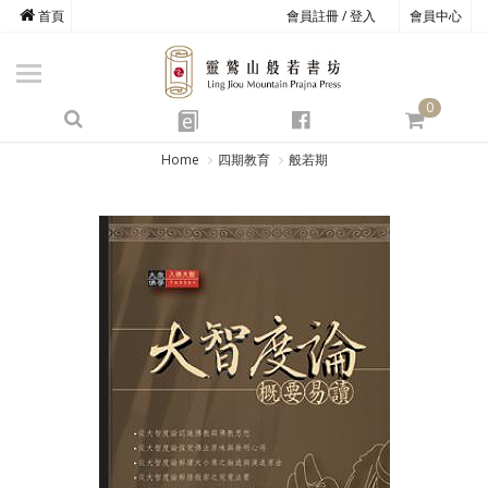
首頁
會員註冊 / 登入
會員中心
商品總覽
心道書庫
0
靈鷲叢書
e
四期教育
Home
四期教育
般若期
經典善書
心靈影音
文具禮品
方寸之間