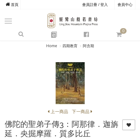
首頁
會員註冊 / 登入
會員中心
商品總覽
心道書庫
0
靈鷲叢書
e
四期教育
Home
四期教育
阿含期
經典善書
心靈影音
文具禮品
方寸之間
上一商品
下一商品
佛陀的聖弟子傳3：阿那律．迦旃
延．央掘摩羅．質多比丘