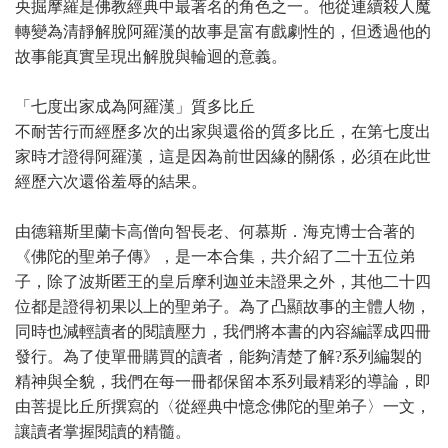
央掘摩羅是佛教經典中最著名的角色之一。他從連續殺人魔
轉變為清靜解脫阿羅漢的故事是富有戲劇性的，但透過他的
故事能真實呈現出解脫與輪迴的意義。
「七度出家成為阿羅漢」質多比丘
不耐苦行而經歷多次的出家與還俗的質多比丘，在第七度出
家時才證得阿羅漢，這是因為前世因緣的關係，必須在此世
經歷六次還俗羞辱的結果。
由德籍斯里蘭卡高僧向智長老、何慕斯．海克博士合著的
《佛陀的聖弟子傳》，是一本合集，共介紹了二十五位弟
子，除了波斯匿王的皇后摩利迦並未證果之外，其他二十四
位都是證得初果以上的聖弟子。為了凸顯故事的主體人物，
同時也減輕讀者的閱讀壓力，我們將本書的內容編譯成四冊
發行。為了使單冊購買的讀者，能夠清楚了解?系列編製的
精神與全貌，我們在每一冊都保留本系列最精彩的導論，即
由菩提比丘所撰寫的〈從經典中憶念佛陀的聖弟子〉一文，
讓讀者掌握閱讀的精髓。