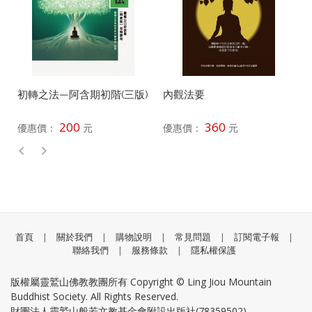
初轉之法—阿含期初階(三版)
內觀法要
200
360
優惠價：
元
優惠價：
元
首頁
|
關於我們
|
購物說明
|
常見問題
|
訂閱電子報
|
聯絡我們
|
服務條款
|
隱私權保護
版權屬靈鷲山佛教教團所有 Copyright © Ling Jiou Mountain
Buddhist Society. All Rights Reserved.
財團法人靈鷲山般若文教基金會附設出版社(78359502)