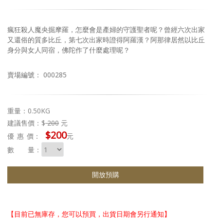
瘋狂殺人魔央掘摩羅，怎麼會是產婦的守護聖者呢？曾經六次出家
又還俗的質多比丘，第七次出家時證得阿羅漢？阿那律居然以比丘
身分與女人同宿，佛陀作了什麼處理呢？
賣場編號： 000285
重量：0.50KG
建議售價：$
200
元
$200
優惠
價：
元
數 量：
開放預購
【目前已無庫存，您可以預買，出貨日期會另行通知】