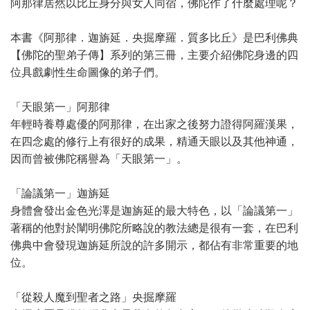
阿那律居然以比丘身分與女人同宿，佛陀作了什麼處理呢？
本書《阿那律．迦旃延．央掘摩羅．質多比丘》是巴利佛典
【佛陀的聖弟子傳】系列的第三冊，主要介紹佛陀身邊的四
位具戲劇性生命圖像的弟子們。
「天眼第一」阿那律
年輕時養尊處優的阿那律，在出家之後努力證得阿羅漢果，
在四念處的修行上有很好的成果，精通天眼以及其他神通，
因而曾被佛陀稱譽為「天眼第一」。
「論議第一」迦旃延
身體會發出金色光澤是迦旃延的最大特色，以「論議第一」
著稱的他對於闡明佛陀所略說的教法總是很有一套，在巴利
佛典中會發現迦旃延所說的許多開示，都佔有非常重要的地
位。
「從殺人魔到聖者之路」央掘摩羅