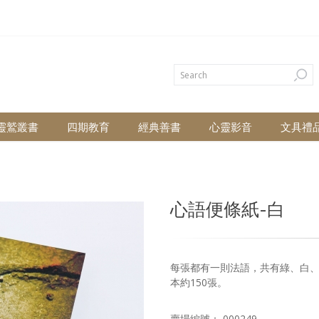
靈鷲叢書
四期教育
經典善書
心靈影音
文具禮
心語便條紙-白
每張都有一則法語，共有綠、白、藍、
本約150張。
賣場編號： 000249