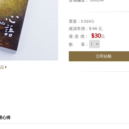
重量：0.06KG
建議售價：$
30
元
$30
優惠
價：
元
數 量：
立即結帳
商品
用心得