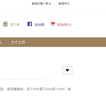
會員註冊 / 登入
會員中心
e
電子書
粉絲團
購物車(0)
品
方寸之間
黃四種顏色，長7.5cm寬7.5cm高1.5cm，每