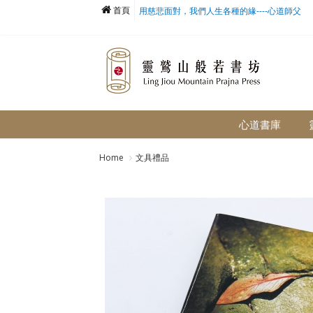
首頁
用慈悲面對，我們人生各種的緣----心道師父
心道書庫
Home
文具禮品