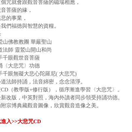
這個咒就會跟觀音菩薩的磁場相應，
觀音菩薩的緣，
慈悲的事業，
長我們福德與智慧的資糧。
錄
鷲山佛教教團 華嚴聖山
道法師 靈鷲山開山和尚
千手千眼觀世音菩薩
持誦〈大悲咒〉功德
手千眼無礙大悲心陀羅尼( 大悲咒)
心道法師持誦，法音綿密，念念清淨。
雙CD（教學版+修行版），循序漸進學習〈大悲咒〉。
全新改版，中英對照，海內外讀者同步領受持誦功德。
內附宗博典藏觀音圖像，欣賞觀音造像之美。
進入>>大悲咒CD