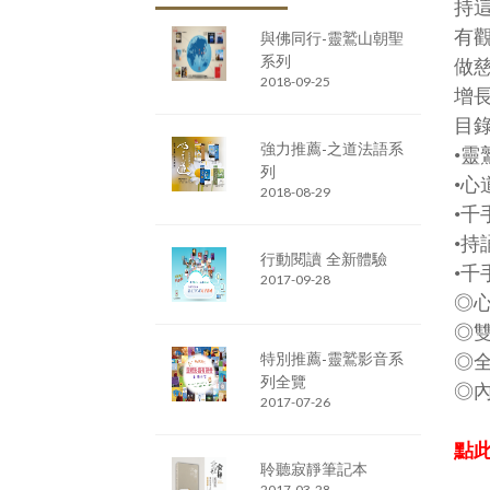
持
有
與佛同行-靈鷲山朝聖
系列
做
2018-09-25
增
目
強力推薦-之道法語系
•靈
列
•心
2018-08-29
•
•
行動閱讀 全新體驗
•千
2017-09-28
◎
◎
特別推薦-靈鷲影音系
◎
列全覽
◎
2017-07-26
點此
聆聽寂靜筆記本
2017-03-28