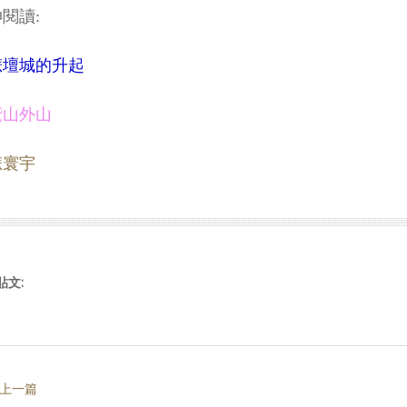
閱讀:
悲壇城的升起
鷲山外山
悲寰宇
貼文:
 上一篇