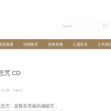
靈鷲叢書
四期教育
經典善書
心靈影音
文具禮
悲咒 CD
-12-28
/ Views
大悲咒〉是觀音菩薩的滿願咒，