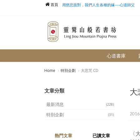
首頁
用慈悲面對，我們人生各種的緣----心道師父
心道書庫
Home
特別企劃
大悲咒 CD
大
文章分類
最新消息
(228)
2016
特別企劃
(31)
〈
熱門文章
已讀文章