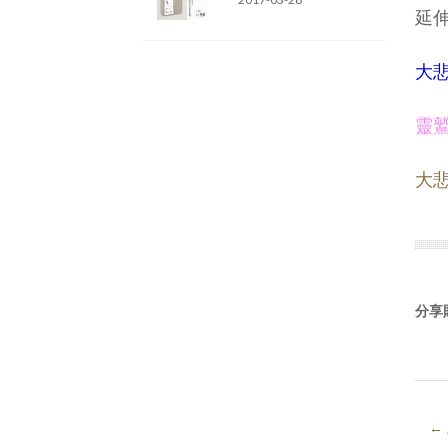
延伸
大
靈
大
分享
←