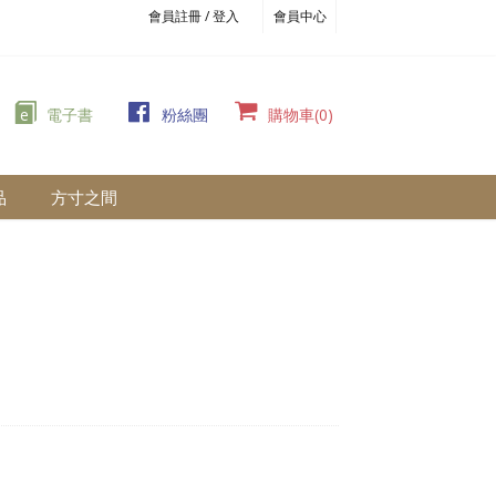
會員註冊 / 登入
會員中心
e
電子書
粉絲團
購物車(0)
品
方寸之間