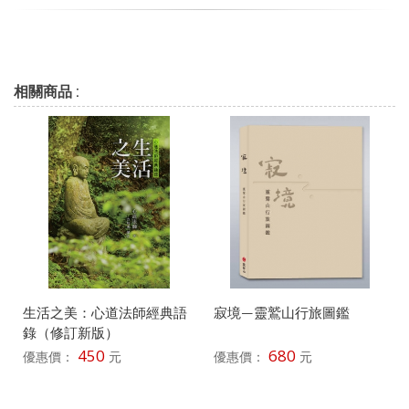
相關商品 :
生活之美：心道法師經典語
寂境—靈鷲山行旅圖鑑
錄（修訂新版）
450
680
優惠價：
元
優惠價：
元