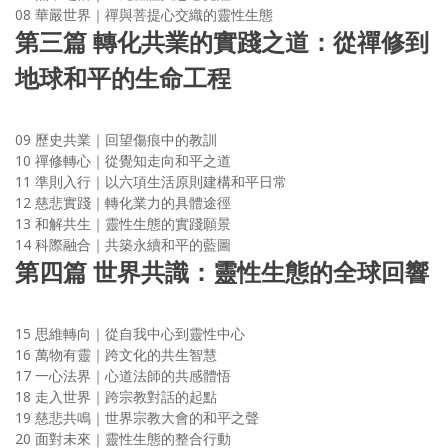
08 華嚴世界｜禪與菩提心交織的靈性生態
第三篇 轉化共業的實踐之道：從禪修到
地球和平的生命工程
09 歷史共業｜回望傷痕中的教訓
10 禪修轉心｜從覺知走向和平之道
11 準則入行｜以六項生活原則建構和平日常
12 慈悲實踐｜轉化業力的具體途徑
13 和解共生｜靈性生態的實踐願景
14 科際融合｜共築永續和平的藍圖
第四篇 世界共識：靈性生態的全球回響
15 思維轉向｜從自我中心到靈性中心
16 萬物有靈｜跨文化的共生智慧
17 一心法界｜心道法師的共感體悟
18 走入世界｜跨宗教對話的起點
19 慈悲共鳴｜世界宗教大會的和平之聲
20 面對未來｜靈性生態的整合行動