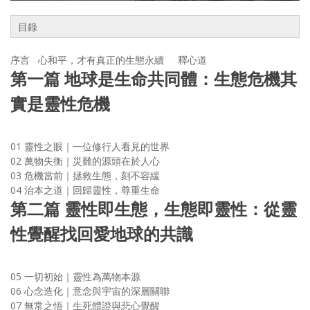
目錄
序言 心和平，才有真正的生態永續 釋心道
第一篇 地球是生命共同體：生態危機其
實是靈性危機
01 靈性之眼｜一位修行人看見的世界
02 萬物失衡｜災難的源頭在於人心
03 危機當前｜拯救生態，刻不容緩
04 治本之道｜回歸靈性，尊重生命
第二篇 靈性即生態，生態即靈性：從靈
性覺醒找回愛地球的共識
05 一切初始｜靈性為萬物本源
06 心念造化｜意念與宇宙的深層關聯
07 無常之悟｜生死體證與悲心覺醒