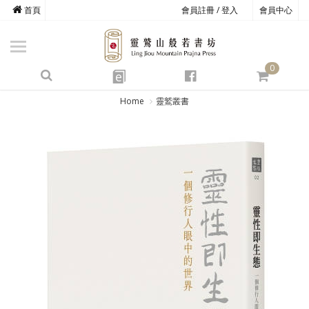
首頁
會員註冊 / 登入
會員中心
商品總覽
心道書庫
0
靈鷲叢書
e
四期教育
Home
靈鷲叢書
經典善書
心靈影音
文具禮品
方寸之間