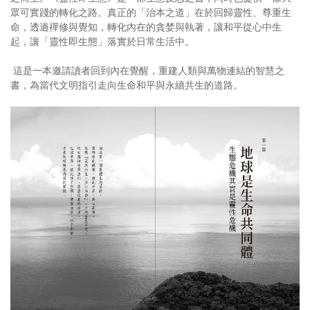
眾可實踐的轉化之路。真正的「治本之道」在於回歸靈性、尊重生
命，透過禪修與覺知，轉化內在的貪婪與執著，讓和平從心中生
起，讓「靈性即生態」落實於日常生活中。
這是一本邀請讀者回到內在覺醒，重建人類與萬物連結的智慧之
書，為當代文明指引走向生命和平與永續共生的道路。