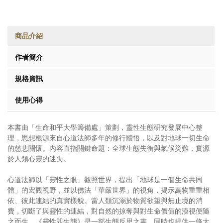
商品介紹
作者簡介
規格資訊
使用心得
本書由「生命和平大學籌備處」策劃，靈性生態研究發展中心整
理，思想根源來自心道法師多年的修行體悟，以及對地球一切生命
的慈悲關懷。內容直指關鍵命題：全球生態失衡與氣候災難，實源
於人類心靈的迷失。
心道法師以「靈性之眼」觀照世界，提出「地球是一個生命共同
體」的宏觀視野，並以佛法「華嚴世界」的視角，揭示萬物重重相
依、彼此連結的真實樣貌。當人類沉溺於物質欲望與無止境的消
費，切斷了與靈性的連結，對自然的掠奪與對生命價值的漠視便隨
之而生。《靈性即生態》是一部生態反思之書，同時也提供一條大