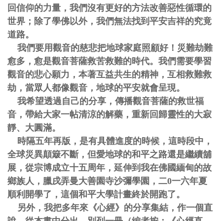
回信仰的力量，我們沒有更好的方法改善惡性循環的
世界；除了學佛以外，我們無法找到平安吉祥的究竟
道路。
我們要用觀音的慈悲把地球家庭照顧好！災難劫難
愈多，愈是觀音菩薩救苦救難的時代。我們需要學習
觀音的悲心願力，本著互益共生的精神，互相救難救
劫，當眾人都像觀音，地球的平安就會呈現。
我希望透過自己的分享，傳播觀音菩薩的救世福
音，帶給大家一帖清涼的解藥，重新回歸靈性的大寂
靜、大圓滿。
時隔五年再版，是有具體進度的時候，這時段中，
全球災異顛簸不斷，但愛地球的和平之路還是繼續舖
展，從宗博成立十五周年，延伸到我在佛國緬甸的故
鄉族人，臘戌弄曼大善園寺沙彌學園，二0一六年夏
順利開學了，這個和平大學計畫終於開跑了。
另外，我把多年來《心經》的分享集結，作一個直
說，從本書中分出，別列一冊（編者按：《心經直