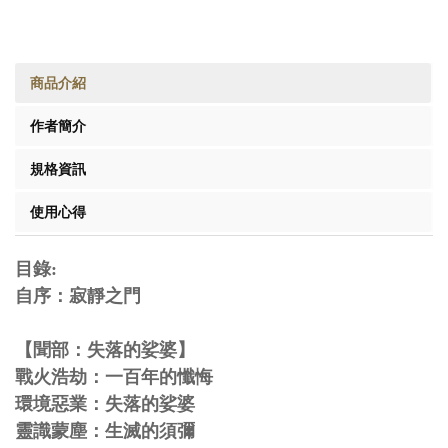
商品介紹
作者簡介
規格資訊
使用心得
目錄:
自序：寂靜之門
【聞部：失落的娑婆】
戰火浩劫：一百年的懺悔
環境惡業：失落的娑婆
靈識蒙塵：生滅的須彌