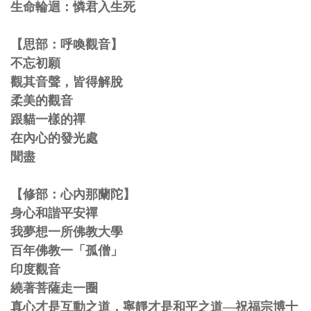
生命輪迴：憐君入生死
【思部：呼喚觀音】
不忘初願
觀其音聲，皆得解脫
柔美的觀音
跟貓一樣的禪
在內心的發光處
聞盡
【修部：心內那蘭陀】
身心和諧平安禪
我夢想一所佛教大學
百年佛教一「孤僧」
印度觀音
繞著菩薩走一圈
真心才是互動之道，寧靜才是和平之道—祝福宗博十