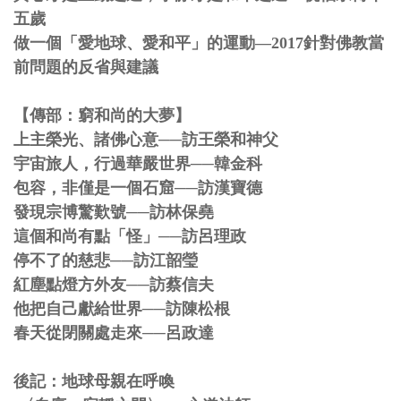
五歲
做一個「愛地球、愛和平」的運動—2017針對佛教當
前問題的反省與建議
【傳部：窮和尚的大夢】
上主榮光、諸佛心意──訪王榮和神父
宇宙旅人，行過華嚴世界──韓金科
包容，非僅是一個石窟──訪漢寶德
發現宗博驚歎號──訪林保堯
這個和尚有點「怪」──訪呂理政
停不了的慈悲──訪江韶瑩
紅塵點燈方外友──訪蔡信夫
他把自己獻給世界──訪陳松根
春天從閉關處走來──呂政達
後記：地球母親在呼喚