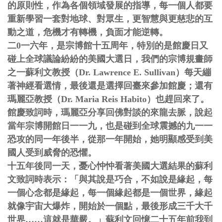
的原則性，作為各個領域發展的指導，每一個人都要
重新學習一套對地球、對眾生，更智慧與更慈悲的互
動之道，危機才有轉機，負面才能逆轉。
二0一六年，是宗博館十五周年，特別的是館慶日又
碰上全球議論紛紛的美國大選日，我們的宗博規畫師
之一蘇利文教授（Dr. Lawrence E. Sullivan）每天繃
著神經看選情，最後還是選擇回臺來參加館慶；還有
瑪麗亞教授（Dr. Maria Reis Habito）也趕回來了。
館慶致詞時，瑪麗亞分享回佛對談的來龍去脈，說起
當年宗博開館日一一九，也是碰到全球震撼的九一一
恐攻的同一年後半，從那一年開始，她明顯感受到美
國人受到威脅的恐懼。
十五年後同一天，憂心忡忡看著美國大選結果的蘇利
文致詞時表示：「與其說是巧合，不如說是緣起，每
一個心念都是緣起，每一個緣起都是一個世界，緣起
就像宇宙大爆炸，開始於一個點，最後形成三千大千
世界……這就是華嚴。」蘇利文回憶二十五年前我到