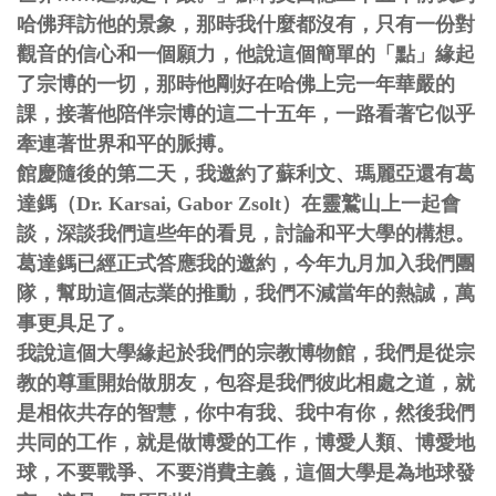
哈佛拜訪他的景象，那時我什麼都沒有，只有一份對
觀音的信心和一個願力，他說這個簡單的「點」緣起
了宗博的一切，那時他剛好在哈佛上完一年華嚴的
課，接著他陪伴宗博的這二十五年，一路看著它似乎
牽連著世界和平的脈搏。
館慶隨後的第二天，我邀約了蘇利文、瑪麗亞還有葛
達鎷（Dr. Karsai, Gabor Zsolt）在靈鷲山上一起會
談，深談我們這些年的看見，討論和平大學的構想。
葛達鎷已經正式答應我的邀約，今年九月加入我們團
隊，幫助這個志業的推動，我們不減當年的熱誠，萬
事更具足了。
我說這個大學緣起於我們的宗教博物館，我們是從宗
教的尊重開始做朋友，包容是我們彼此相處之道，就
是相依共存的智慧，你中有我、我中有你，然後我們
共同的工作，就是做博愛的工作，博愛人類、博愛地
球，不要戰爭、不要消費主義，這個大學是為地球發