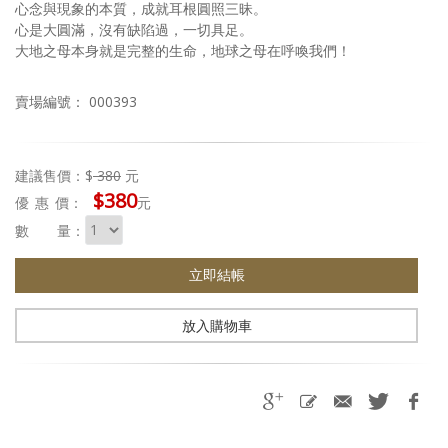
心念與現象的本質，成就耳根圓照三昧。
心是大圓滿，沒有缺陷過，一切具足。
大地之母本身就是完整的生命，地球之母在呼喚我們！
賣場編號： 000393
建議售價：$
380
元
$380
優惠
價：
元
數 量：
立即結帳
放入購物車