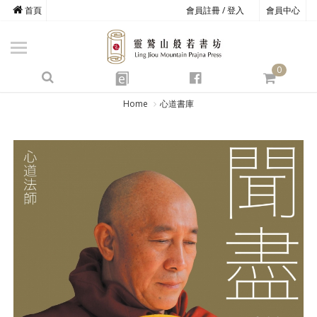
首頁
會員註冊 / 登入
會員中心
商品總覽
心道書庫
0
靈鷲叢書
e
四期教育
Home
心道書庫
經典善書
心靈影音
文具禮品
方寸之間