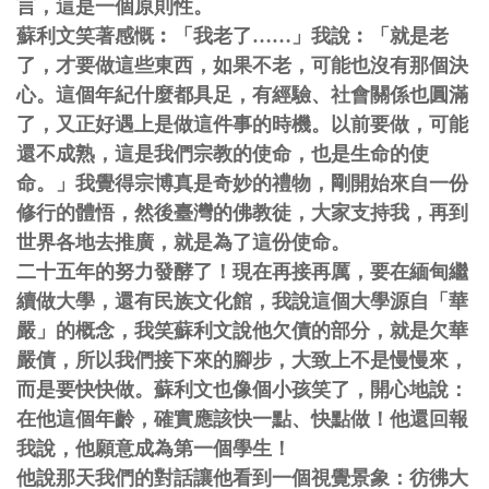
言，這是一個原則性。
蘇利文笑著感慨︰「我老了……」我說︰「就是老
了，才要做這些東西，如果不老，可能也沒有那個決
心。這個年紀什麼都具足，有經驗、社會關係也圓滿
了，又正好遇上是做這件事的時機。以前要做，可能
還不成熟，這是我們宗教的使命，也是生命的使
命。」我覺得宗博真是奇妙的禮物，剛開始來自一份
修行的體悟，然後臺灣的佛教徒，大家支持我，再到
世界各地去推廣，就是為了這份使命。
二十五年的努力發酵了！現在再接再厲，要在緬甸繼
續做大學，還有民族文化館，我說這個大學源自「華
嚴」的概念，我笑蘇利文說他欠債的部分，就是欠華
嚴債，所以我們接下來的腳步，大致上不是慢慢來，
而是要快快做。蘇利文也像個小孩笑了，開心地說：
在他這個年齡，確實應該快一點、快點做！他還回報
我說，他願意成為第一個學生！
他說那天我們的對話讓他看到一個視覺景象：彷彿大