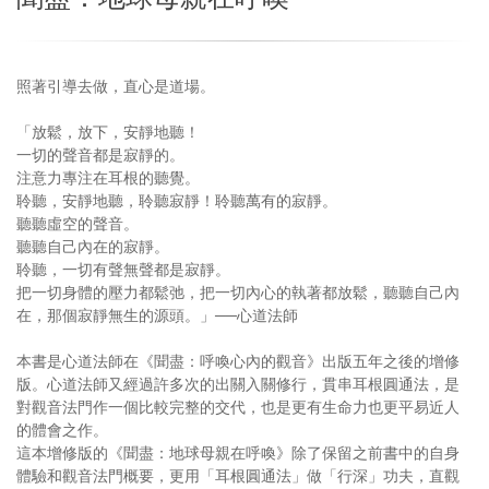
照著引導去做，直心是道場。
「放鬆，放下，安靜地聽！
一切的聲音都是寂靜的。
注意力專注在耳根的聽覺。
聆聽，安靜地聽，聆聽寂靜！聆聽萬有的寂靜。
聽聽虛空的聲音。
聽聽自己內在的寂靜。
聆聽，一切有聲無聲都是寂靜。
把一切身體的壓力都鬆弛，把一切內心的執著都放鬆，聽聽自己內
在，那個寂靜無生的源頭。」──心道法師
本書是心道法師在《聞盡：呼喚心內的觀音》出版五年之後的增修
版。心道法師又經過許多次的出關入關修行，貫串耳根圓通法，是
對觀音法門作一個比較完整的交代，也是更有生命力也更平易近人
的體會之作。
這本增修版的《聞盡：地球母親在呼喚》除了保留之前書中的自身
體驗和觀音法門概要，更用「耳根圓通法」做「行深」功夫，直觀