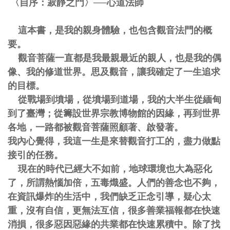
〈自序：寂靜之門〉──心道法師
這本書，是我的親身體驗，也包含觀音法門的概
要。
觀音菩薩一直都是我最親最近的親人，也是我的偶
像、我的修道世界。思及觀音，讓我確定了一生追求
的目標。
從戰場到墳場，從墳場到道場，我的大半生從緬甸
到了臺灣；從籌設世界宗教博物館的因緣，再到世界
各地，一路都被觀音菩薩照顧著、啟發著。
我內心覺得，我這一生是來替觀音打工的，盡力做點
接引的任務。
現在的時代已經大不如前，地球環境也大為惡化
了，所謂熱惱加倍，五毒熾盛。人們的善念也不夠，
在資訊爆炸的生活中，我們缺乏正念引導，疑心太
重，沒有自信，更無法互信，很多善業福報都在快速
消損，很多惡因惡緣的共業都在快速累積中。除了找