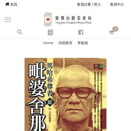
首頁
會員註冊 / 登入
會員中心
商品總覽
心道書庫
0
靈鷲叢書
e
四期教育
Home
四期教育
華嚴期
經典善書
心靈影音
文具禮品
方寸之間