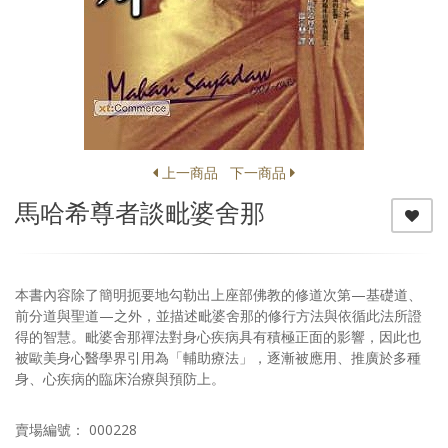
上一商品
下一商品
馬哈希尊者談毗婆舍那
本書內容除了簡明扼要地勾勒出上座部佛教的修道次第—基礎道、
前分道與聖道—之外，並描述毗婆舍那的修行方法與依循此法所證
得的智慧。毗婆舍那禪法對身心疾病具有積極正面的影響，因此也
被歐美身心醫學界引用為「輔助療法」，逐漸被應用、推廣於多種
身、心疾病的臨床治療與預防上。
賣場編號： 000228