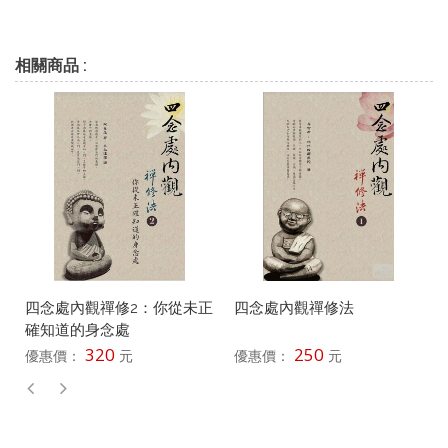
相關商品 :
四念處內觀禪修2：你從未正
四念處內觀禪修法
確知道的身念處
320
250
優惠價：
元
優惠價：
元