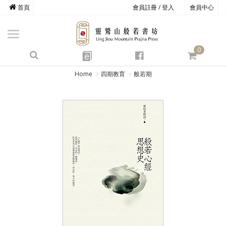
首頁
會員註冊 / 登入
會員中心
商品總覽
心道書庫
0
靈鷲叢書
e
四期教育
Home
四期教育
般若期
經典善書
心靈影音
文具禮品
方寸之間