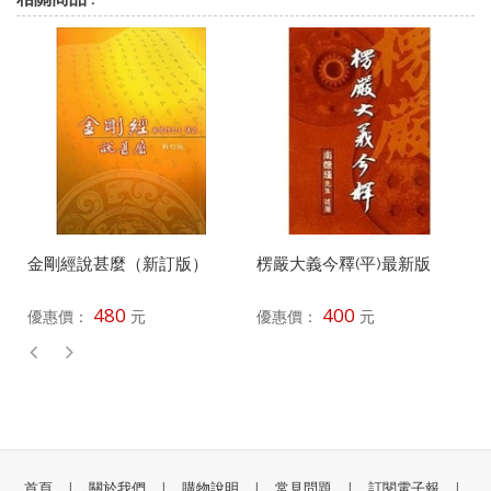
金剛經說甚麼（新訂版）
楞嚴大義今釋(平)最新版
480
400
優惠價：
元
優惠價：
元
首頁
|
關於我們
|
購物說明
|
常見問題
|
訂閱電子報
|