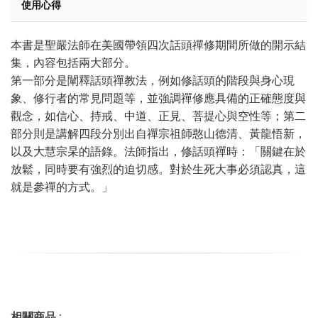
使用心得
本書是聖嚴法師在美國帶領四次話頭禪修期間所做的開示結
集，內容包括兩大部分。
第一部分是闡釋話頭禪教法，例如修話頭的階段與身心現
象、修行者的常見問題等，並強調禪修應具備的正確態度與
觀念，如信心、持戒、中道、正見、菩提心與空性等；第二
部分則是講解四段分別出自禪宗祖師憨山德清、黃龍悟新，
以及大慧宗杲的語錄。法師指出，修話頭禪時：「關鍵在於
放鬆，同時要有強烈的迫切感。對於生死大事必須認真，這
就是參禪的方式。」
相關商品 :