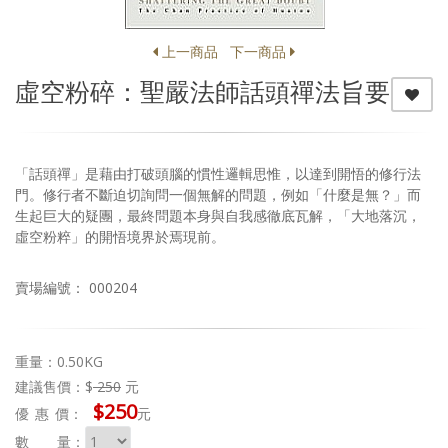
上一商品
下一商品
虛空粉碎：聖嚴法師話頭禪法旨要
「話頭禪」是藉由打破頭腦的慣性邏輯思惟，以達到開悟的修行法
門。修行者不斷迫切詢問一個無解的問題，例如「什麼是無？」而
生起巨大的疑團，最終問題本身與自我感徹底瓦解，「大地落沉，
虛空粉粹」的開悟境界於焉現前。
賣場編號： 000204
重量：0.50KG
建議售價：$
250
元
$250
優惠
價：
元
數 量：