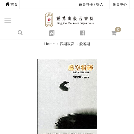
首頁
會員註冊 / 登入
會員中心
商品總覽
心道書庫
0
靈鷲叢書
e
四期教育
Home
四期教育
般若期
經典善書
心靈影音
文具禮品
方寸之間