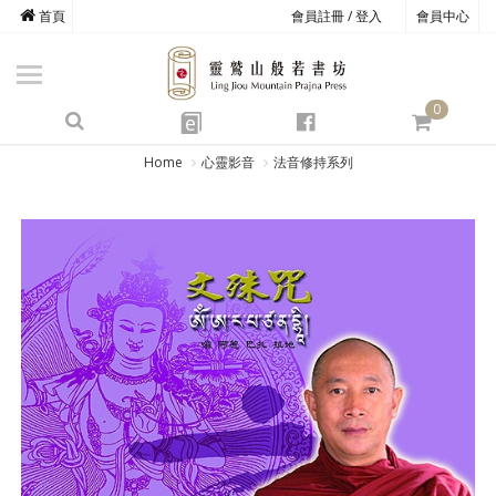
首頁
會員註冊 / 登入
會員中心
商品總覽
心道書庫
0
靈鷲叢書
e
四期教育
Home
心靈影音
法音修持系列
經典善書
心靈影音
文具禮品
方寸之間