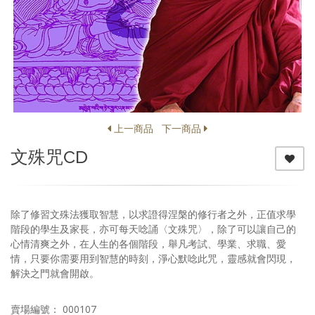
上一商品
下一商品
文殊咒CD
除了修習文殊法獲取智慧，以求證得涅槃的修行者之外，正值求學
階段的學生及家長，亦可每天唸誦〈文殊咒〉，除了可以讓自己的
心情清爽之外，在人生的各個階段，舉凡考試、學業、求職、愛
情，只要你需要用到智慧的時刻，淨心默唸此咒，靈感就會閃現，
解決之門就會開啟。
賣場編號： 000107