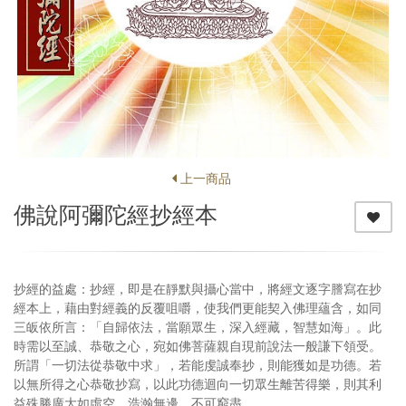
上一商品
佛說阿彌陀經抄經本
抄經的益處：抄經，即是在靜默與攝心當中，將經文逐字謄寫在抄
經本上，藉由對經義的反覆咀嚼，使我們更能契入佛理蘊含，如同
三皈依所言：「自歸依法，當願眾生，深入經藏，智慧如海」。此
時需以至誠、恭敬之心，宛如佛菩薩親自現前說法一般謙下領受。
所謂「一切法從恭敬中求」，若能虔誠奉抄，則能獲如是功德。若
以無所得之心恭敬抄寫，以此功德迴向一切眾生離苦得樂，則其利
益殊勝廣大如虛空，浩瀚無邊，不可窮盡。