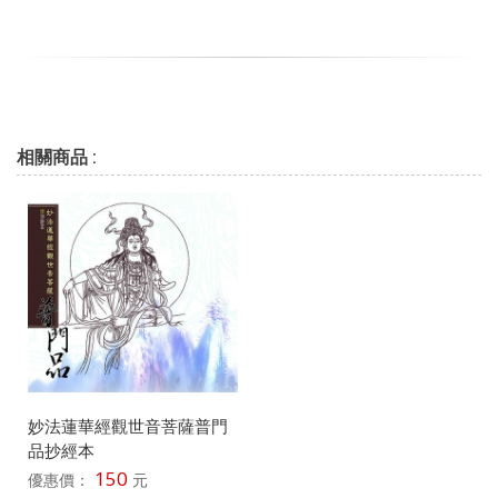
相關商品 :
妙法蓮華經觀世音菩薩普門
品抄經本
150
優惠價：
元