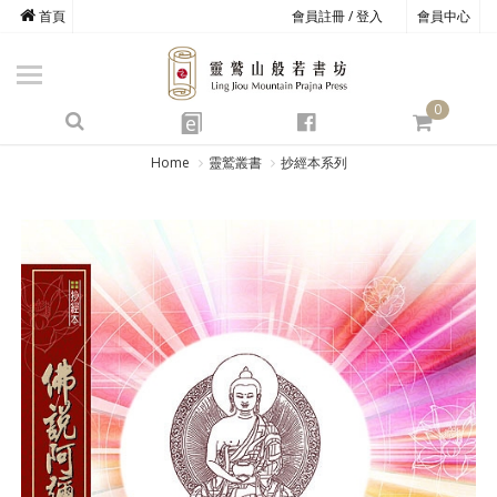
首頁
會員註冊 / 登入
會員中心
商品總覽
心道書庫
0
靈鷲叢書
e
四期教育
Home
靈鷲叢書
抄經本系列
經典善書
心靈影音
文具禮品
方寸之間