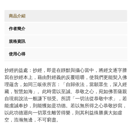
商品介紹
作者簡介
規格資訊
使用心得
抄經的益處：抄經，即是在靜默與攝心當中，將經文逐字謄
寫在抄經本上，藉由對經義的反覆咀嚼，使我們更能契入佛
理蘊含，如同三皈依所言：「自歸依法，當願眾生，深入經
藏，智慧如海」。此時需以至誠、恭敬之心，宛如佛菩薩親
自現前說法一般謙下領受。所謂「一切法從恭敬中求」，若
能虔誠奉抄，則能獲如是功德。若以無所得之心恭敬抄寫，
以此功德迴向一切眾生離苦得樂，則其利益殊勝廣大如虛
空，浩瀚無邊，不可窮盡。