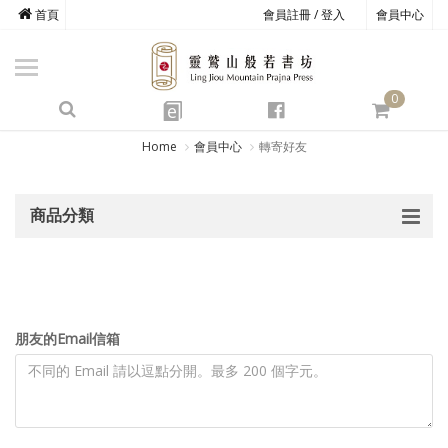
首頁
會員註冊 / 登入
會員中心
商品總覽
心道書庫
0
靈鷲叢書
e
四期教育
Home
會員中心
轉寄好友
經典善書
商品分類
心靈影音
文具禮品
方寸之間
朋友的Email信箱