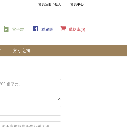
會員註冊 / 登入
會員中心
e
電子書
粉絲團
購物車(0)
品
方寸之間