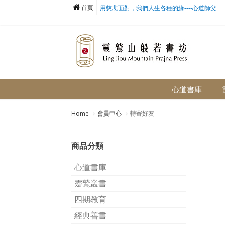
首頁
用慈悲面對，我們人生各種的緣----心道師父
心道書庫
Home
會員中心
轉寄好友
商品分類
心道書庫
靈鷲叢書
四期教育
經典善書