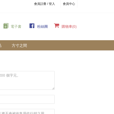
會員註冊 / 登入
會員中心
e
電子書
粉絲團
購物車(0)
品
方寸之間