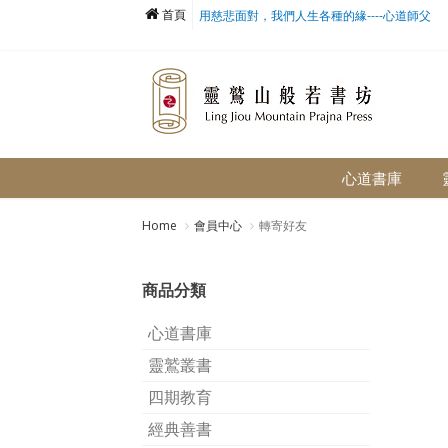
首頁
用慈悲面對，我們人生各種的緣----心道師父
心道書庫
Home
會員中心
轉寄好友
商品分類
心道書庫
靈鷲叢書
四期教育
經典善書