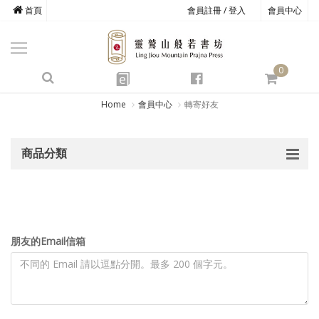
首頁
會員註冊 / 登入
會員中心
商品總覽
心道書庫
0
靈鷲叢書
e
四期教育
Home
會員中心
轉寄好友
經典善書
商品分類
心靈影音
文具禮品
方寸之間
朋友的Email信箱