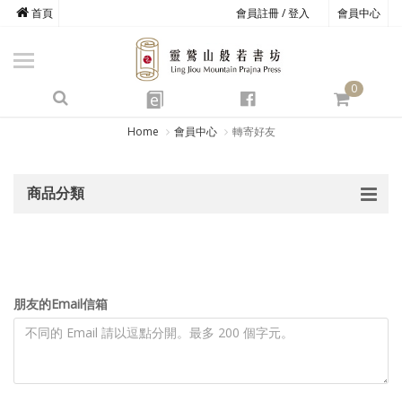
首頁
會員註冊 / 登入
會員中心
商品總覽
心道書庫
0
靈鷲叢書
e
四期教育
Home
會員中心
轉寄好友
經典善書
商品分類
心靈影音
文具禮品
方寸之間
朋友的Email信箱