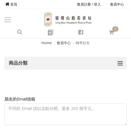
首頁
會員註冊 / 登入
會員中心
商品總覽
心道書庫
0
靈鷲叢書
e
四期教育
Home
會員中心
轉寄好友
經典善書
商品分類
心靈影音
文具禮品
方寸之間
朋友的Email信箱