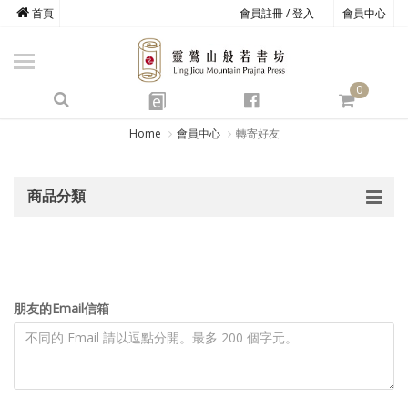
首頁
會員註冊 / 登入
會員中心
商品總覽
心道書庫
0
靈鷲叢書
e
四期教育
Home
會員中心
轉寄好友
經典善書
商品分類
心靈影音
文具禮品
方寸之間
朋友的Email信箱