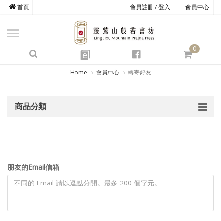
首頁
會員註冊 / 登入
會員中心
商品總覽
心道書庫
0
靈鷲叢書
e
四期教育
Home
會員中心
轉寄好友
經典善書
商品分類
心靈影音
文具禮品
方寸之間
朋友的Email信箱