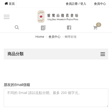
首頁
會員註冊 / 登入
會員中心
商品總覽
心道書庫
0
靈鷲叢書
e
四期教育
Home
會員中心
轉寄好友
經典善書
商品分類
心靈影音
文具禮品
方寸之間
朋友的Email信箱