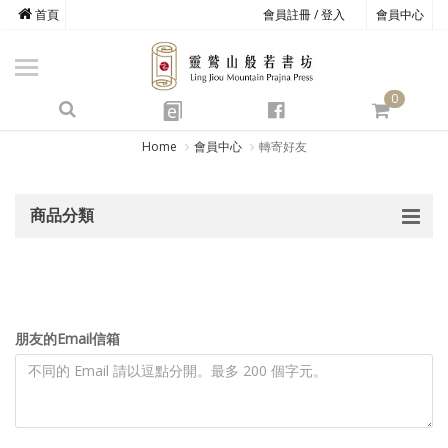
首頁
會員註冊 / 登入
會員中心
商品總覽
心道書庫
0
靈鷲叢書
e
四期教育
Home
會員中心
轉寄好友
經典善書
商品分類
心靈影音
文具禮品
方寸之間
朋友的Email信箱