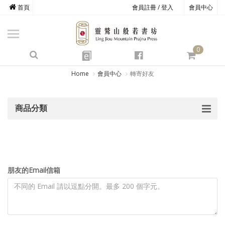
首頁
會員註冊 / 登入
會員中心
商品總覽
心道書庫
0
靈鷲叢書
e
四期教育
Home
會員中心
轉寄好友
經典善書
商品分類
心靈影音
文具禮品
方寸之間
朋友的Email信箱