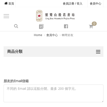
首頁
會員註冊 / 登入
會員中心
商品總覽
心道書庫
0
靈鷲叢書
e
四期教育
Home
會員中心
轉寄好友
經典善書
商品分類
心靈影音
文具禮品
方寸之間
朋友的Email信箱