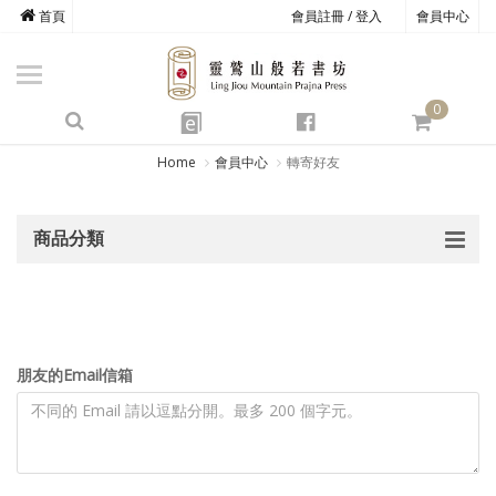
首頁
會員註冊 / 登入
會員中心
商品總覽
心道書庫
0
靈鷲叢書
e
四期教育
Home
會員中心
轉寄好友
經典善書
商品分類
心靈影音
文具禮品
方寸之間
朋友的Email信箱