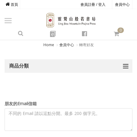
首頁
會員註冊 / 登入
會員中心
商品總覽
心道書庫
0
靈鷲叢書
e
四期教育
Home
會員中心
轉寄好友
經典善書
商品分類
心靈影音
文具禮品
方寸之間
朋友的Email信箱