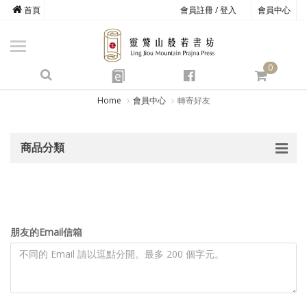
首頁
會員註冊 / 登入
會員中心
商品總覽
心道書庫
0
靈鷲叢書
e
四期教育
Home
會員中心
轉寄好友
經典善書
商品分類
心靈影音
文具禮品
方寸之間
朋友的Email信箱