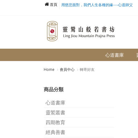
首頁
用慈悲面對，我們人生各種的緣----心道師父
心道書庫
Home
會員中心
轉寄好友
商品分類
心道書庫
靈鷲叢書
四期教育
經典善書