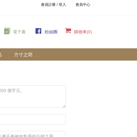
會員註冊 / 登入
會員中心
e
電子書
粉絲團
購物車(0)
品
方寸之間