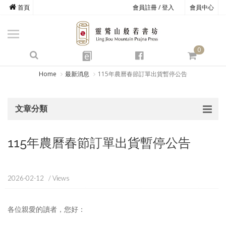
首頁
會員註冊 / 登入
會員中心
商品總覽
心道書庫
0
靈鷲叢書
e
四期教育
Home
最新消息
115年農曆春節訂單出貨暫停公告
經典善書
文章分類
心靈影音
文具禮品
115年農曆春節訂單出貨暫停公告
方寸之間
2026-02-12
/ Views
各位親愛的讀者，您好：