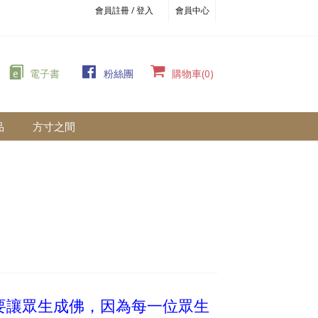
會員註冊 / 登入
會員中心
e
電子書
粉絲團
購物車(0)
品
方寸之間
要讓眾生成佛，因為每一位眾生