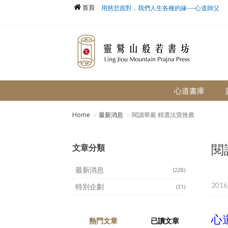
首頁
用慈悲面對，我們人生各種的緣----心道師父
心道書庫
Home
最新消息
閱讀華嚴 精選法寶推薦
閱
文章分類
最新消息
(228)
2016
特別企劃
(31)
心
熱門文章
已讀文章