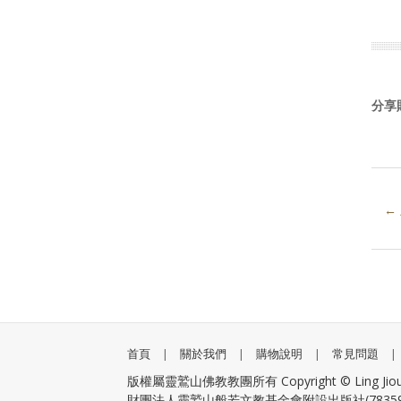
分享
←
首頁
|
關於我們
|
購物說明
|
常見問題
|
版權屬靈鷲山佛教教團所有 Copyright © Ling Jiou Mount
財團法人靈鷲山般若文教基金會附設出版社(783595