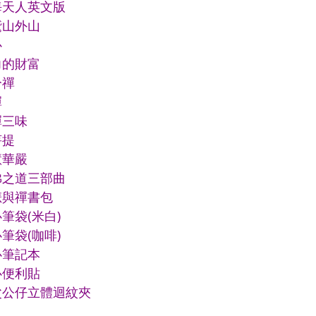
海天人英文版
鷲山外山
心
力的財富
分禪
禪
禪三味
菩提
慧華嚴
佛之道三部曲
悲與禪書包
筆袋(米白)
筆袋(咖啡)
心筆記本
心便利貼
父公仔立體迴紋夾