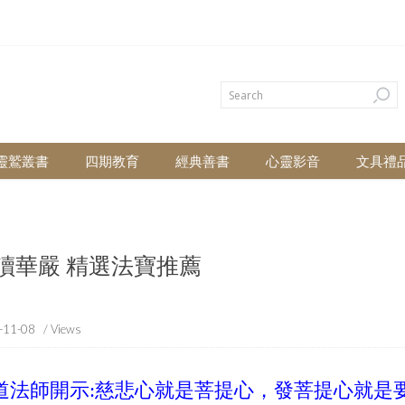
靈鷲叢書
四期教育
經典善書
心靈影音
文具禮
讀華嚴 精選法寶推薦
-11-08
/ Views
道法師開示:慈悲心就是菩提心，發菩提心就是