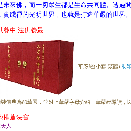
是未來佛，而一切眾生都是生命共同體。透過
，實踐禪的光明世界，也就是打造華嚴的世界
供養中 法供養最
華嚴經(小套 繁體)
助印
精裝佛典為80華嚴，並附上華嚴字母介紹、華嚴經導讀，
他推薦法寶
海天人