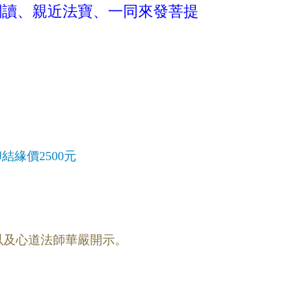
閱讀、親近法寶、一同來發菩提
。
結緣價2500元
以及心道法師華嚴開示。