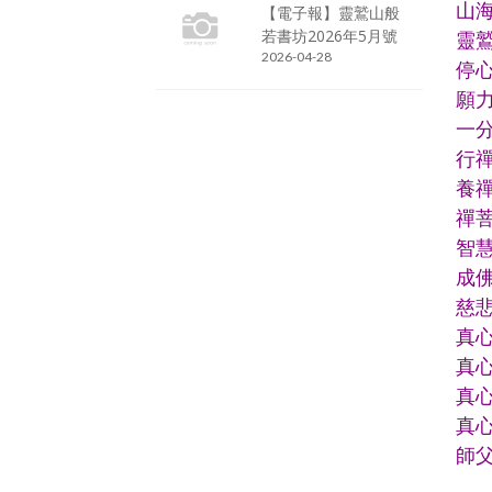
山
【電子報】靈鷲山般
若書坊2026年5月號
靈
2026-04-28
停
願
一
行
養
禪
智
成
慈
真心
真心
真
真
師