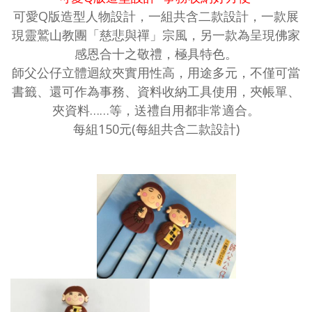
可愛Q版造型人物設計，一組共含二款設計，一款展
現靈鷲山教團「慈悲與禪」宗風，另一款為呈現佛家
感恩合十之敬禮，極具特色。
師父公仔立體迴紋夾實用性高，用途多元，不僅可當
書籤、還可作為事務、資料收納工具使用，夾帳單、
夾資料……等，送禮自用都非常適合。
每組150元(每組共含二款設計)