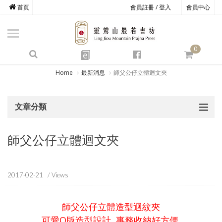
首頁
會員註冊 / 登入
會員中心
商品總覽
心道書庫
0
靈鷲叢書
e
四期教育
Home
最新消息
師父公仔立體迴文夾
經典善書
文章分類
心靈影音
文具禮品
師父公仔立體迴文夾
方寸之間
2017-02-21
/ Views
師父公仔立體造型迴紋夾
可愛Q版造型設計 事務收納好方便