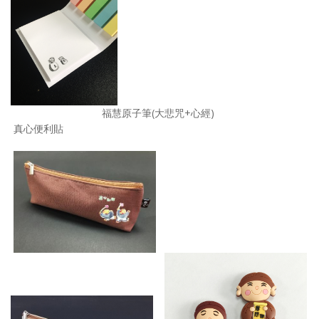
福慧原子筆(大悲咒+心經)
真心便利貼