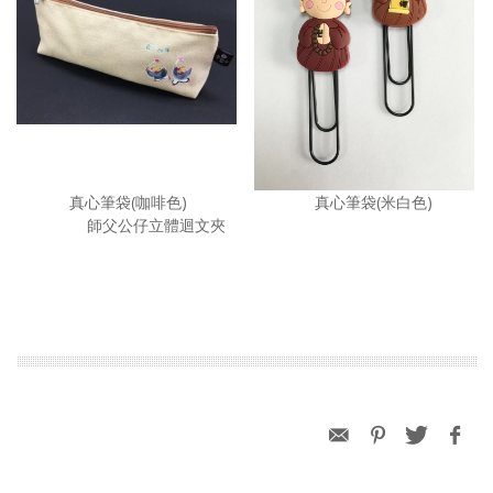
真心筆袋(咖啡色) 真心筆袋(米白色)
師父公仔立體迴文夾