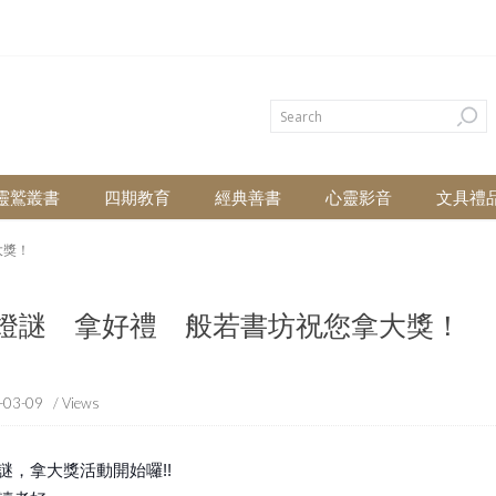
靈鷲叢書
四期教育
經典善書
心靈影音
文具禮
大獎！
燈謎 拿好禮 般若書坊祝您拿大獎！
-03-09
/ Views
謎，拿大獎活動開始囉!!