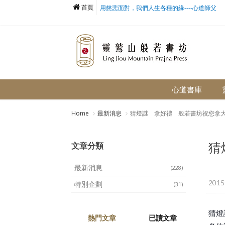
首頁
用慈悲面對，我們人生各種的緣----心道師父
心道書庫
Home
最新消息
猜燈謎 拿好禮 般若書坊祝您拿
猜
文章分類
最新消息
(228)
2015
特別企劃
(31)
猜燈
熱門文章
已讀文章