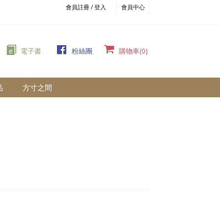
會員註冊 / 登入
會員中心
e
電子書
粉絲團
購物車(0)
品
方寸之間