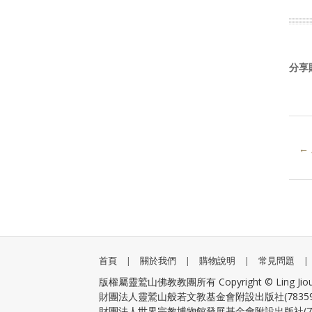
分享
←
首頁
|
關於我們
|
購物說明
|
常見問題
|
版權屬靈鷲山佛教教團所有 Copyright © Ling Jiou Mount
財團法人靈鷲山般若文教基金會附設出版社(783595
財團法人世界宗教博物館發展基金會附設出版社(783