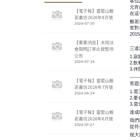
各位
元宵
【電子報】靈鷲山般
在這
若書坊2026年8月號
般若
2026-07-30
答對
20
【重要消息】水陸法
三道
會期間訂單出貨暫停
公告
1.寂
2026-07-14
2.飲
3.
------
【電子報】靈鷲山般
答題
若書坊2026年7月號
1.
2026-06-24
2.
3.
【電子報】靈鷲山般
達成
若書坊2026年6月號
我們
2026-05-27
從符
祝大