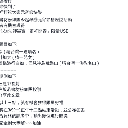
讀者好
節快到了
裡預祝大家元宵節快樂
書坊粉絲團今起舉辦元宵節猜燈謎活動
者有機會獲得
15心道法師墨寶「群祥開泰」限量USB
題目如下:
靜 ( 猜台灣一道場名 )
料加大 ( 猜一咒文 )
伴隨楊過行自如，但見神鳥飛過山 ( 猜台灣一佛教名山 )
------------
規則如下 :
需三題都答對
要在般若書坊粉絲團按讚
需分享此文章
以上三點，就有機會獲得限量好禮
將在3/9(一)正午十二點結束活動，並公布答案
合資格的讀者中，抽出數位進行贈獎
家拿到大獎囉~~~加油