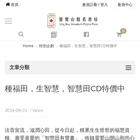
首頁
會員註冊 / 登入
會員中心
商品總覽
心道書庫
0
靈鷲叢書
e
四期教育
Home
特別企劃
種福田，生智慧，智慧田CD特價中
經典善書
文章分類
心靈影音
文具禮品
種福田，生智慧，智慧田CD特價中
方寸之間
2016-08-31
/ Views
法音宣流，滋潤心田，從今日起，積累生生世世的福慧資
糧。廣受喜愛的「智慧田有聲書」，收錄靈鷲山開山和尚心