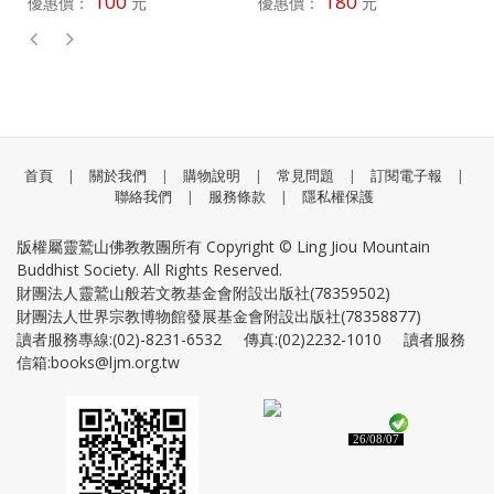
100
180
優惠價：
元
優惠價：
元
首頁
|
關於我們
|
購物說明
|
常見問題
|
訂閱電子報
|
聯絡我們
|
服務條款
|
隱私權保護
版權屬靈鷲山佛教教團所有 Copyright © Ling Jiou Mountain
Buddhist Society. All Rights Reserved.
財團法人靈鷲山般若文教基金會附設出版社(78359502)
財團法人世界宗教博物館發展基金會附設出版社(78358877)
讀者服務專線:(02)-8231-6532 傳真:(02)2232-1010 讀者服務
信箱:books@ljm.org.tw
26/08/07