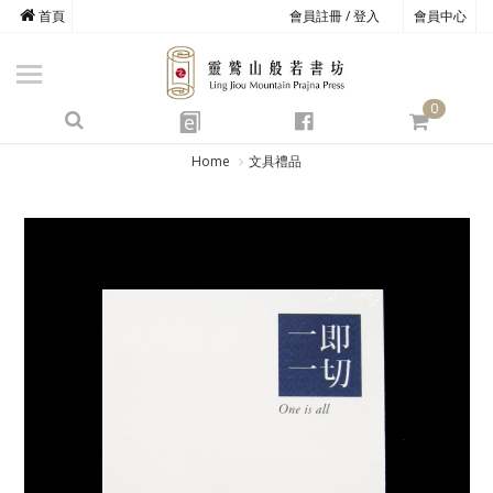
首頁
會員註冊 / 登入
會員中心
商品總覽
心道書庫
0
靈鷲叢書
e
四期教育
Home
文具禮品
經典善書
心靈影音
文具禮品
方寸之間