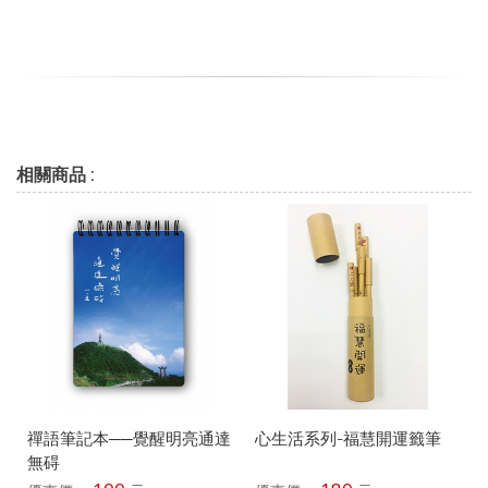
相關商品 :
禪語筆記本──覺醒明亮通達
心生活系列-福慧開運籤筆
無碍