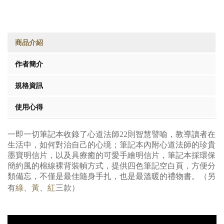
商品介紹
作者簡介
規格資訊
使用心得
一即一切筆記本收錄了心道法師22則智慧譬喻，教導讀者在
生活中，如何對治自己的心境；筆記本內附心道法師的珍貴
墨寶明信片，以及具療癒的可愛手繪明信片，筆記本採環保
簡約風的棉線裸背裝幀方式，提供四色筆記空白頁，方便分
類備忘，不僅是最佳隨身手扎，也是最溫暖的禮物書。（另
有
綠
、
黃
、
紅
三款
）