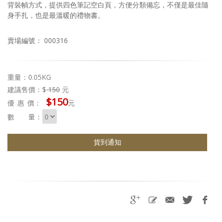
背裝幀方式，提供四色筆記空白頁，方便分類備忘，不僅是最佳隨
身手扎，也是最溫暖的禮物書。
賣場編號： 000316
重量：0.05KG
建議售價：$
150
元
$150
優惠
價：
元
數 量：
貨到通知