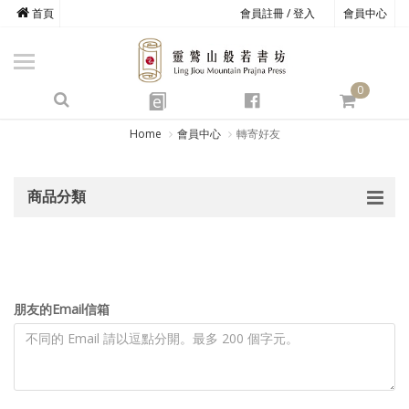
首頁
會員註冊 / 登入
會員中心
商品總覽
心道書庫
0
靈鷲叢書
e
四期教育
Home
會員中心
轉寄好友
經典善書
商品分類
心靈影音
文具禮品
方寸之間
朋友的Email信箱